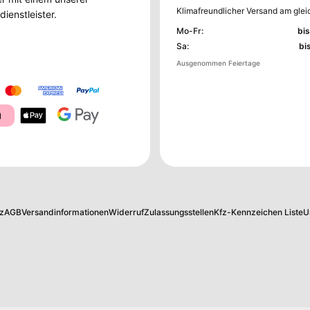
Klimafreundlicher Versand am glei
ienstleister.
Mo-Fr
:
bis
Sa
:
bi
Ausgenommen Feiertage
a
z
AGB
Versandinformationen
Widerruf
Zulassungsstellen
Kfz-Kennzeichen Liste
U