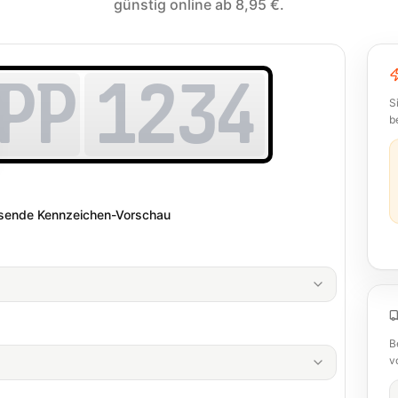
günstig online ab 8,95 €.
PP
1234
S
b
assende Kennzeichen-Vorschau
B
v