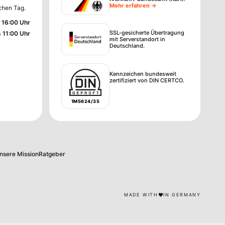
Mehr erfahren →
chen Tag.
 16:00 Uhr
SSL-gesicherte Übertragung
s 11:00 Uhr
mit Serverstandort in
Deutschland.
Kennzeichen bundesweit
zertifiziert von DIN CERTCO.
1M5624/35
nsere Mission
Ratgeber
MADE WITH
IN GERMANY