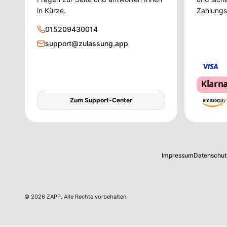
in Kürze.
Zahlungsd
015209430014
support@zulassung.app
Klarn
Zum Support-Center
amazon
pay
Impressum
Datenschut
©
2026
ZAPP
.
Alle Rechte vorbehalten.