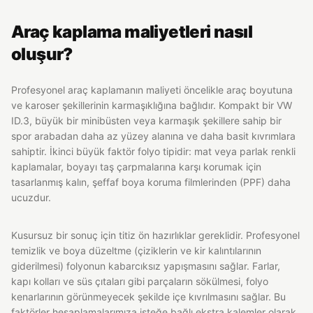
Araç kaplama maliyetleri nasıl
oluşur?
Profesyonel araç kaplamanın maliyeti öncelikle araç boyutuna
ve karoser şekillerinin karmaşıklığına bağlıdır. Kompakt bir VW
ID.3, büyük bir minibüsten veya karmaşık şekillere sahip bir
spor arabadan daha az yüzey alanına ve daha basit kıvrımlara
sahiptir. İkinci büyük faktör folyo tipidir: mat veya parlak renkli
kaplamalar, boyayı taş çarpmalarına karşı korumak için
tasarlanmış kalın, şeffaf boya koruma filmlerinden (PPF) daha
ucuzdur.
Kusursuz bir sonuç için titiz ön hazırlıklar gereklidir. Profesyonel
temizlik ve boya düzeltme (çiziklerin ve kir kalıntılarının
giderilmesi) folyonun kabarcıksız yapışmasını sağlar. Farlar,
kapı kolları ve süs çıtaları gibi parçaların sökülmesi, folyo
kenarlarının görünmeyecek şekilde içe kıvrılmasını sağlar. Bu
faktörler hesaplamalarımıza isteğe bağlı ekstra kalemler olarak