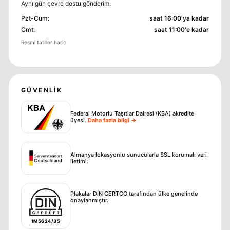
Aynı gün çevre dostu gönderim.
Pzt-Cum
:
saat 16:00'ya kadar
Cmt
:
saat 11:00'e kadar
Resmi tatiller hariç
GÜVENLIK
Federal Motorlu Taşıtlar Dairesi (KBA) akredite
üyesi
.
Daha fazla bilgi →
Almanya lokasyonlu sunucularla SSL korumalı veri
iletimi.
Plakalar DIN CERTCO tarafından ülke genelinde
onaylanmıştır.
1M5624/35