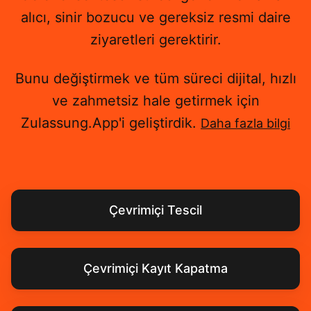
alıcı, sinir bozucu ve gereksiz resmi daire
ziyaretleri gerektirir.
Bunu değiştirmek ve tüm süreci dijital, hızlı
ve zahmetsiz hale getirmek için
Zulassung.App'i geliştirdik.
Daha fazla bilgi
Çevrimiçi Tescil
Çevrimiçi Kayıt Kapatma