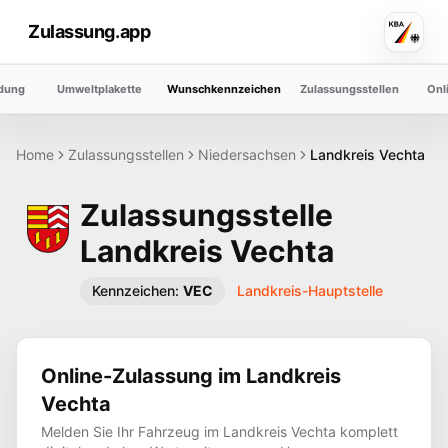
Zulassung.app
dung
Umweltplakette
Wunschkennzeichen
Zulassungsstellen
Onl
Home
Zulassungsstellen
Niedersachsen
Landkreis
Vechta
Zulassungsstelle
Landkreis
Vechta
Kennzeichen:
VEC
Landkreis-Hauptstelle
Online-Zulassung im Landkreis
Vechta
Melden Sie Ihr Fahrzeug im Landkreis
Vechta
komplett