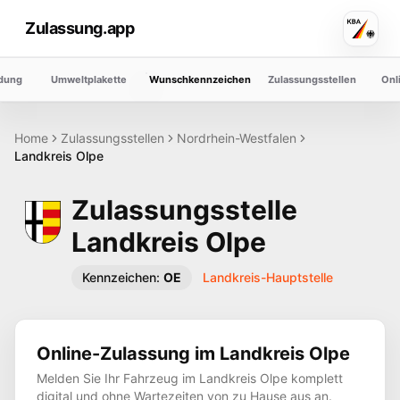
Zulassung.app
dung
Umweltplakette
Wunschkennzeichen
Zulassungsstellen
Onl
Home
Zulassungsstellen
Nordrhein-Westfalen
Landkreis
Olpe
Zulassungsstelle
Landkreis
Olpe
Kennzeichen:
OE
Landkreis-Hauptstelle
Online-Zulassung im Landkreis
Olpe
Melden Sie Ihr Fahrzeug im Landkreis
Olpe
komplett
digital und ohne Wartezeiten von zu Hause aus an.