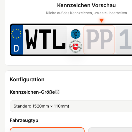
Kennzeichen Vorschau
Klicke auf das Kennzeichen, um es zu bearbeiten
▼
PP
1
Konfiguration
Kennzeichen-Größe
Standard (520mm × 110mm)
Fahrzeugtyp