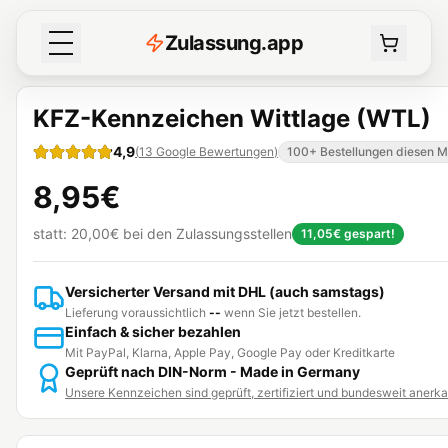
Z
ulassung
.
app
KFZ-Kennzeichen Wittlage (WTL)
4,9
(
13
Google Bewertungen
)
100+ Bestellungen diesen 
8,95€
statt:
20,00€
bei den Zulassungsstellen
11,05€
gespart!
Versicherter Versand mit DHL (auch samstags)
Lieferung voraussichtlich
--
wenn Sie jetzt bestellen.
Einfach & sicher bezahlen
Mit PayPal, Klarna, Apple Pay, Google Pay oder Kreditkarte
Geprüft nach DIN-Norm - Made in Germany
Unsere Kennzeichen sind geprüft, zertifiziert und bundesweit anerk