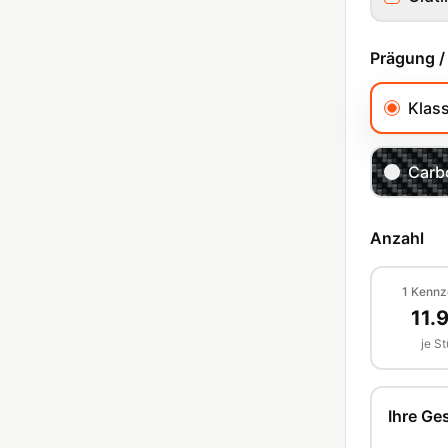
Prägung /
Klas
Carb
Anzahl
1
Kennz
11.
je S
Ihre G