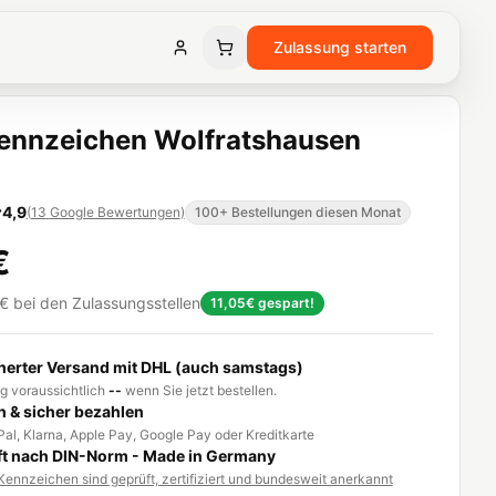
Zulassung starten
ennzeichen Wolfratshausen
)
4,9
(
13
Google Bewertungen
)
100+ Bestellungen diesen Monat
€
€
bei den Zulassungsstellen
11,05€
gespart!
herter Versand mit DHL (auch samstags)
g voraussichtlich
--
wenn Sie jetzt bestellen.
h & sicher bezahlen
al, Klarna, Apple Pay, Google Pay oder Kreditkarte
t nach DIN-Norm - Made in Germany
ennzeichen sind geprüft, zertifiziert und bundesweit anerkannt