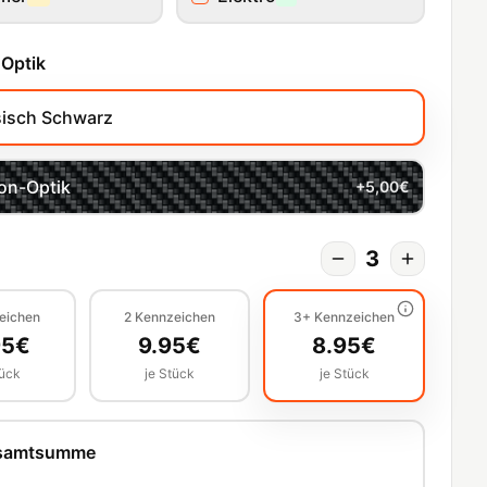
 Optik
sisch Schwarz
on-Optik
+
5,00
€
3
eichen
2
Kennzeichen
3+
Kennzeichen
95
€
9.95
€
8.95
€
tück
je Stück
je Stück
esamtsumme