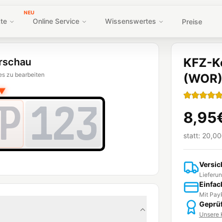
NEU
te
Online Service
Wissenswertes
Preise
KFZ-K
rschau
es zu bearbeiten
(WOR
▼
P
123
8,95
statt:
20,00
Versic
Lieferun
Einfac
Mit PayP
Geprüf
Unsere K