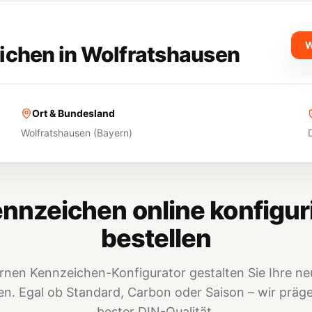
W
ichen in
Wolfratshausen
Ort & Bundesland
Wolfratshausen
(
Bayern
)
nnzeichen online konfigur
bestellen
nen Kennzeichen-Konfigurator gestalten Sie Ihre neu
. Egal ob Standard, Carbon oder Saison – wir prägen
bester DIN-Qualität.