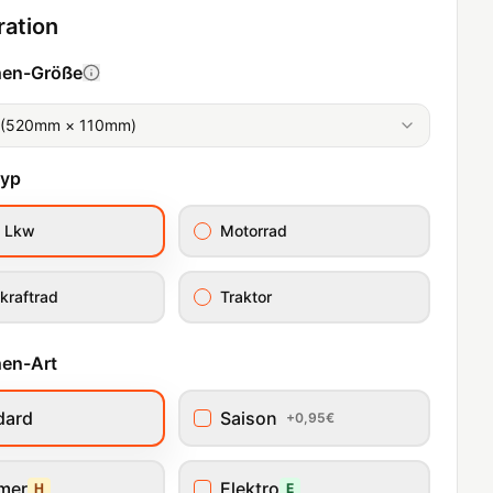
ration
hen-Größe
 (520mm × 110mm)
typ
/ Lkw
Motorrad
kraftrad
Traktor
en-Art
dard
Saison
+0,95€
imer
Elektro
H
E