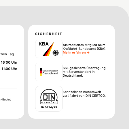
SICHERHEIT
Akkreditiertes Mitglied beim
Kraftfahrt-Bundesamt (KBA)
.
Mehr erfahren →
chen Tag.
 16:00 Uhr
SSL-gesicherte Übertragung
s 11:00 Uhr
mit Serverstandort in
Deutschland.
Kennzeichen bundesweit
zertifiziert von DIN CERTCO.
n-Gebiet
1M5624/35