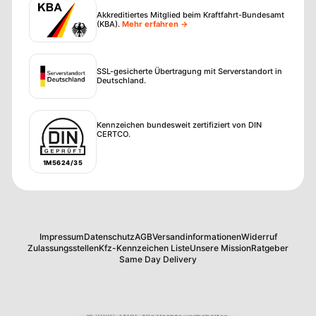
Akkreditiertes Mitglied beim Kraftfahrt-Bundesamt
(KBA)
.
Mehr erfahren →
SSL-gesicherte Übertragung mit Serverstandort in
Deutschland.
Kennzeichen bundesweit zertifiziert von DIN
CERTCO.
1M5624/35
Impressum
Datenschutz
AGB
Versandinformationen
Widerruf
Zulassungsstellen
Kfz-Kennzeichen Liste
Unsere Mission
Ratgeber
Same Day Delivery