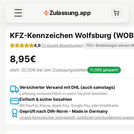
Z
ulassung
.
app
KFZ-Kennzeichen Wolfsburg (WOB
4,9
(
13
Google Bewertungen
)
100+ Bestellungen diesen 
8,95€
statt:
20,00€
bei den Zulassungsstellen
11,05€
gespart!
Versicherter Versand mit DHL (auch samstags)
Lieferung voraussichtlich
--
wenn Sie jetzt bestellen.
Einfach & sicher bezahlen
Mit PayPal, Klarna, Apple Pay, Google Pay oder Kreditkarte
Geprüft nach DIN-Norm - Made in Germany
Unsere Kennzeichen sind geprüft, zertifiziert und bundesweit anerk