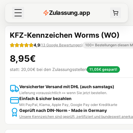
Z
ulassung
.
app
KFZ-Kennzeichen Worms (WO)
4,9
(
13
Google Bewertungen
)
100+ Bestellungen diesen 
8,95€
statt:
20,00€
bei den Zulassungsstellen
11,05€
gespart!
Versicherter Versand mit DHL (auch samstags)
Lieferung voraussichtlich
--
wenn Sie jetzt bestellen.
Einfach & sicher bezahlen
Mit PayPal, Klarna, Apple Pay, Google Pay oder Kreditkarte
Geprüft nach DIN-Norm - Made in Germany
Unsere Kennzeichen sind geprüft, zertifiziert und bundesweit anerk