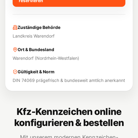
reservieren
Zuständige Behörde
Landkreis Warendorf
Ort & Bundesland
Warendorf
(
Nordrhein-Westfalen
)
Gültigkeit & Norm
DIN 74069 prägefrisch & bundesweit amtlich anerkannt
Kfz-Kennzeichen online
konfigurieren & bestellen
Mit unserem modernen Kennzeichen-