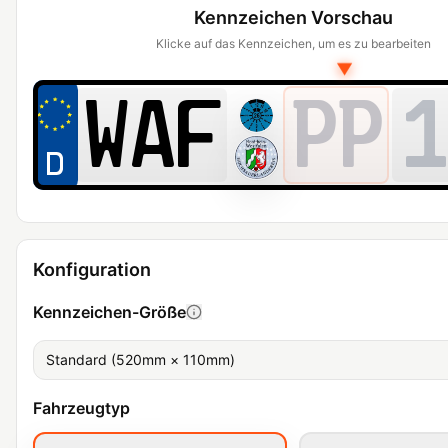
Kennzeichen Vorschau
Klicke auf das Kennzeichen, um es zu bearbeiten
▼
PP
1
Konfiguration
Kennzeichen-Größe
Standard (520mm × 110mm)
Fahrzeugtyp