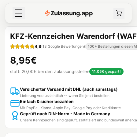
Z
ulassung
.
app
KFZ-Kennzeichen Warendorf (WAF
4,9
(
13
Google Bewertungen
)
100+ Bestellungen diesen 
8,95€
statt:
20,00€
bei den Zulassungsstellen
11,05€
gespart!
Versicherter Versand mit DHL (auch samstags)
Lieferung voraussichtlich
--
wenn Sie jetzt bestellen.
Einfach & sicher bezahlen
Mit PayPal, Klarna, Apple Pay, Google Pay oder Kreditkarte
Geprüft nach DIN-Norm - Made in Germany
Unsere Kennzeichen sind geprüft, zertifiziert und bundesweit anerk