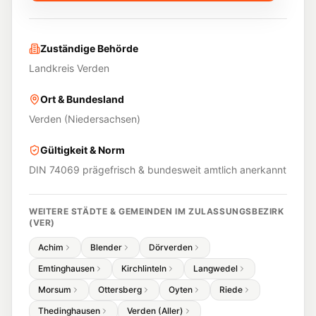
Zuständige Behörde
Landkreis Verden
Ort & Bundesland
Verden
(
Niedersachsen
)
Gültigkeit & Norm
DIN 74069 prägefrisch & bundesweit amtlich anerkannt
WEITERE STÄDTE & GEMEINDEN IM ZULASSUNGSBEZIRK
(
VER
)
Achim
Blender
Dörverden
Emtinghausen
Kirchlinteln
Langwedel
Morsum
Ottersberg
Oyten
Riede
Thedinghausen
Verden (Aller)