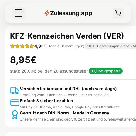
Z
ulassung
.
app
KFZ-Kennzeichen Verden (VER)
4,9
(
13
Google Bewertungen
)
100+ Bestellungen diesen 
8,95€
statt:
20,00€
bei den Zulassungsstellen
11,05€
gespart!
Versicherter Versand mit DHL (auch samstags)
Lieferung voraussichtlich
--
wenn Sie jetzt bestellen.
Einfach & sicher bezahlen
Mit PayPal, Klarna, Apple Pay, Google Pay oder Kreditkarte
Geprüft nach DIN-Norm - Made in Germany
Unsere Kennzeichen sind geprüft, zertifiziert und bundesweit anerk