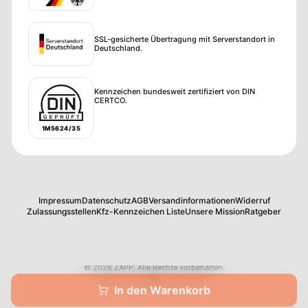
SSL-gesicherte Übertragung mit Serverstandort in
Deutschland.
Kennzeichen bundesweit zertifiziert von DIN
CERTCO.
1M5624/35
Impressum
Datenschutz
AGB
Versandinformationen
Widerruf
Zulassungsstellen
Kfz-Kennzeichen Liste
Unsere Mission
Ratgeber
©
2026
ZAPP
.
Alle Rechte vorbehalten.
MADE WITH
IN GERMANY
In den Warenkorb