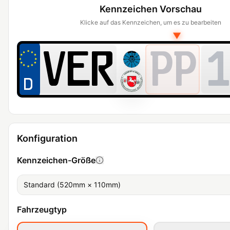
Kennzeichen Vorschau
Klicke auf das Kennzeichen, um es zu bearbeiten
▼
PP
1
Konfiguration
Kennzeichen-Größe
Standard (520mm × 110mm)
Fahrzeugtyp