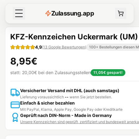
Z
ulassung
.
app
KFZ-Kennzeichen Uckermark (UM)
4,9
(
13
Google Bewertungen
)
100+ Bestellungen diesen 
8,95€
statt:
20,00€
bei den Zulassungsstellen
11,05€
gespart!
Versicherter Versand mit DHL (auch samstags)
Lieferung voraussichtlich
--
wenn Sie jetzt bestellen.
Einfach & sicher bezahlen
Mit PayPal, Klarna, Apple Pay, Google Pay oder Kreditkarte
Geprüft nach DIN-Norm - Made in Germany
Unsere Kennzeichen sind geprüft, zertifiziert und bundesweit anerk