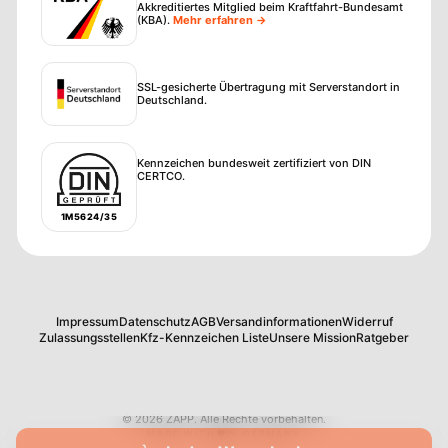
Akkreditiertes Mitglied beim Kraftfahrt-Bundesamt
(KBA)
.
Mehr erfahren →
SSL-gesicherte Übertragung mit Serverstandort in
Deutschland.
Kennzeichen bundesweit zertifiziert von DIN
CERTCO.
1M5624/35
Impressum
Datenschutz
AGB
Versandinformationen
Widerruf
Zulassungsstellen
Kfz-Kennzeichen Liste
Unsere Mission
Ratgeber
©
2026
ZAPP
.
Alle Rechte vorbehalten.
MADE WITH
IN GERMANY