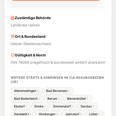
Zuständige Behörde
Landkreis Uelzen
Ort & Bundesland
Uelzen
(
Niedersachsen
)
Gültigkeit & Norm
DIN 74069 prägefrisch & bundesweit amtlich anerkannt
WEITERE STÄDTE & GEMEINDEN IM ZULASSUNGSBEZIRK
(
UE
)
Altenmedingen
Bad Bevensen
Bad Bodenteich
Barum
Bienenbüttel
Ebstorf
Eimke
Emmendorf
Gerdau
Hanstedt I
Himbergen
Jelmstorf
Lüder