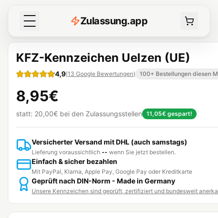
Z
ulassung
.
app
KFZ-Kennzeichen Uelzen (UE)
4,9
(
13
Google Bewertungen
)
100+ Bestellungen diesen 
8,95€
statt:
20,00€
bei den Zulassungsstellen
11,05€
gespart!
Versicherter Versand mit DHL (auch samstags)
Lieferung voraussichtlich
--
wenn Sie jetzt bestellen.
Einfach & sicher bezahlen
Mit PayPal, Klarna, Apple Pay, Google Pay oder Kreditkarte
Geprüft nach DIN-Norm - Made in Germany
Unsere Kennzeichen sind geprüft, zertifiziert und bundesweit anerk