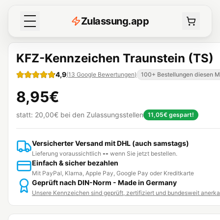
Z
ulassung
.
app
KFZ-Kennzeichen Traunstein (TS)
4,9
(
13
Google Bewertungen
)
100+ Bestellungen diesen 
8,95€
statt:
20,00€
bei den Zulassungsstellen
11,05€
gespart!
Versicherter Versand mit DHL (auch samstags)
Lieferung voraussichtlich
--
wenn Sie jetzt bestellen.
Einfach & sicher bezahlen
Mit PayPal, Klarna, Apple Pay, Google Pay oder Kreditkarte
Geprüft nach DIN-Norm - Made in Germany
Unsere Kennzeichen sind geprüft, zertifiziert und bundesweit anerk