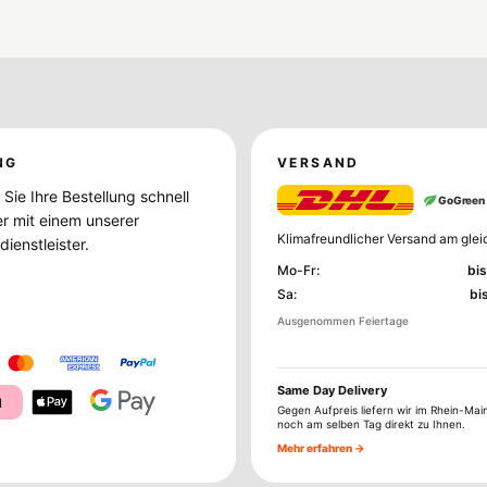
NG
VERSAND
Sie Ihre Bestellung schnell
GoGreen
er mit einem unserer
Klimafreundlicher Versand am glei
ienstleister.
Mo-Fr
:
bis
Sa
:
bi
Ausgenommen Feiertage
Same Day Delivery
a
Gegen Aufpreis liefern wir im Rhein-Mai
noch am selben Tag direkt zu Ihnen.
Mehr erfahren →