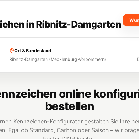
Wun
ichen in
Ribnitz-Damgarten
Ort & Bundesland
Ribnitz-Damgarten
(
Mecklenburg-Vorpommern
)
nnzeichen online konfigur
bestellen
nen Kennzeichen-Konfigurator gestalten Sie Ihre neu
. Egal ob Standard, Carbon oder Saison – wir prägen
bester DIN-Qualität.