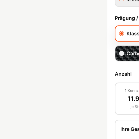
Prägung /
Klas
Carb
Anzahl
1
Kennz
11.
je S
Ihre G