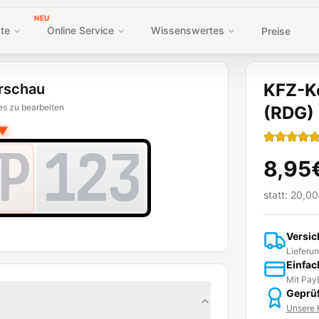
NEU
te
Online Service
Wissenswertes
Preise
KFZ-K
rschau
es zu bearbeiten
(RDG)
▼
P
123
8,95
statt:
20,00
Versic
Lieferun
Einfac
Mit PayP
Geprüf
Unsere K