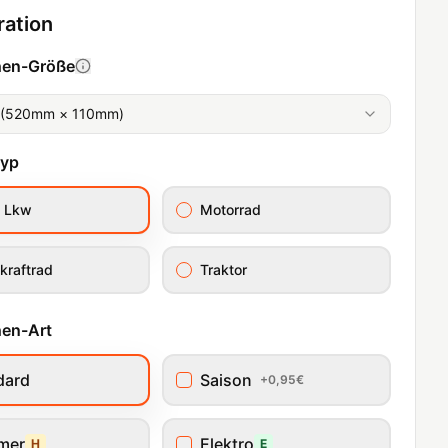
ration
hen-Größe
 (520mm × 110mm)
typ
/ Lkw
Motorrad
kraftrad
Traktor
en-Art
dard
Saison
+0,95€
imer
Elektro
H
E