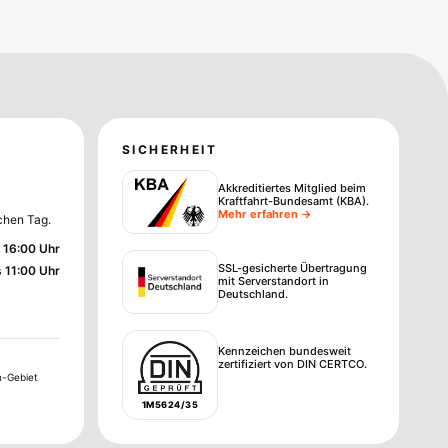
SICHERHEIT
Akkreditiertes Mitglied beim
Kraftfahrt-Bundesamt (KBA)
.
Mehr erfahren →
chen Tag.
 16:00 Uhr
SSL-gesicherte Übertragung
s 11:00 Uhr
mit Serverstandort in
Deutschland.
Kennzeichen bundesweit
zertifiziert von DIN CERTCO.
n-Gebiet
1M5624/35