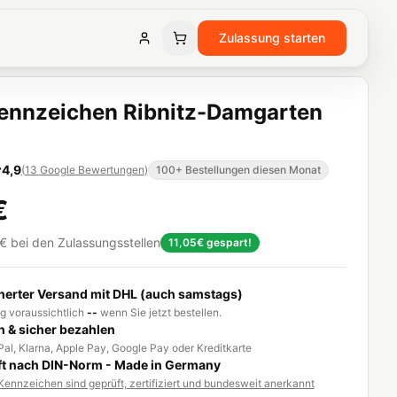
Zulassung starten
ennzeichen Ribnitz-Damgarten
4,9
(
13
Google Bewertungen
)
100+ Bestellungen diesen Monat
€
€
bei den Zulassungsstellen
11,05€
gespart!
herter Versand mit DHL (auch samstags)
g voraussichtlich
--
wenn Sie jetzt bestellen.
h & sicher bezahlen
al, Klarna, Apple Pay, Google Pay oder Kreditkarte
t nach DIN-Norm - Made in Germany
ennzeichen sind geprüft, zertifiziert und bundesweit anerkannt