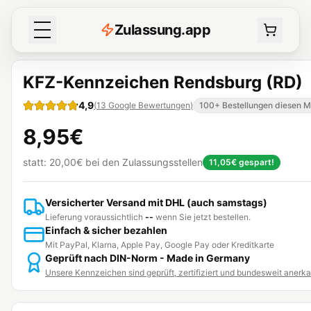
Z
ulassung
.
app
KFZ-Kennzeichen Rendsburg (RD)
4,9
(
13
Google Bewertungen
)
100+ Bestellungen diesen 
8,95€
statt:
20,00€
bei den Zulassungsstellen
11,05€
gespart!
Versicherter Versand mit DHL (auch samstags)
Lieferung voraussichtlich
--
wenn Sie jetzt bestellen.
Einfach & sicher bezahlen
Mit PayPal, Klarna, Apple Pay, Google Pay oder Kreditkarte
Geprüft nach DIN-Norm - Made in Germany
Unsere Kennzeichen sind geprüft, zertifiziert und bundesweit anerk