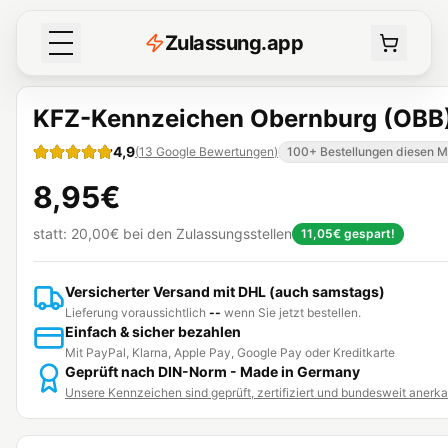
Z
ulassung
.
app
KFZ-Kennzeichen Obernburg (OBB
4,9
(
13
Google Bewertungen
)
100+ Bestellungen diesen 
8,95€
statt:
20,00€
bei den Zulassungsstellen
11,05€
gespart!
Versicherter Versand mit DHL (auch samstags)
Lieferung voraussichtlich
--
wenn Sie jetzt bestellen.
Einfach & sicher bezahlen
Mit PayPal, Klarna, Apple Pay, Google Pay oder Kreditkarte
Geprüft nach DIN-Norm - Made in Germany
Unsere Kennzeichen sind geprüft, zertifiziert und bundesweit anerk