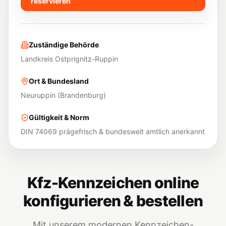
reservieren
Zuständige Behörde
Landkreis Ostprignitz-Ruppin
Ort & Bundesland
Neuruppin
(
Brandenburg
)
Gültigkeit & Norm
DIN 74069 prägefrisch & bundesweit amtlich anerkannt
Kfz-Kennzeichen online
konfigurieren & bestellen
Mit unserem modernen Kennzeichen-