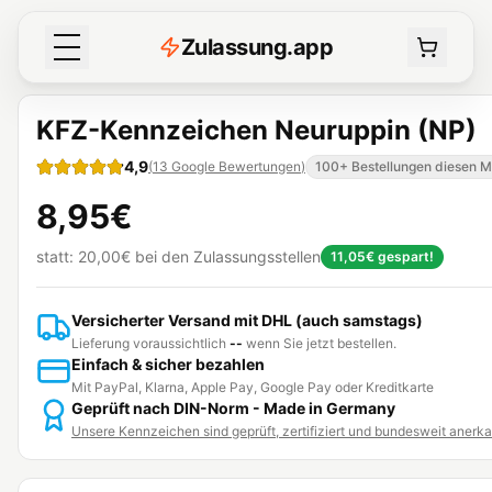
Z
ulassung
.
app
KFZ-Kennzeichen Neuruppin (NP)
4,9
(
13
Google Bewertungen
)
100+ Bestellungen diesen 
8,95€
statt:
20,00€
bei den Zulassungsstellen
11,05€
gespart!
Versicherter Versand mit DHL (auch samstags)
Lieferung voraussichtlich
--
wenn Sie jetzt bestellen.
Einfach & sicher bezahlen
Mit PayPal, Klarna, Apple Pay, Google Pay oder Kreditkarte
Geprüft nach DIN-Norm - Made in Germany
Unsere Kennzeichen sind geprüft, zertifiziert und bundesweit anerk