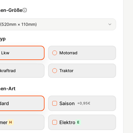
hen-Größe
 (520mm × 110mm)
typ
/ Lkw
Motorrad
kraftrad
Traktor
en-Art
dard
Saison
+0,95€
imer
Elektro
H
E