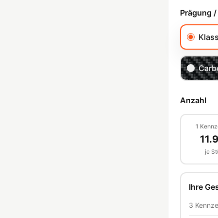
Prägung /
Klas
Carb
Anzahl
1
Kennz
11.
je S
Ihre G
3
Kennze