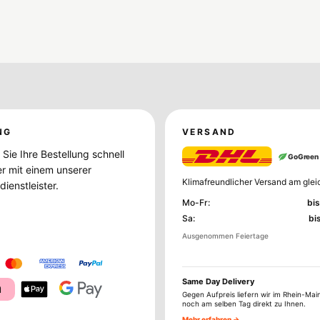
NG
VERSAND
Sie Ihre Bestellung schnell
GoGreen
er mit einem unserer
Klimafreundlicher Versand am glei
ienstleister.
Mo-Fr
:
bis
Sa
:
bi
Ausgenommen Feiertage
Same Day Delivery
a
Gegen Aufpreis liefern wir im Rhein-Mai
noch am selben Tag direkt zu Ihnen.
Mehr erfahren →