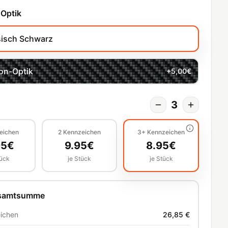
 Optik
sisch Schwarz
on-Optik
+
5,00
€
3
eichen
2
Kennzeichen
3+
Kennzeichen
95
€
9.95
€
8.95
€
tück
je Stück
je Stück
esamtsumme
ichen
26,85 €