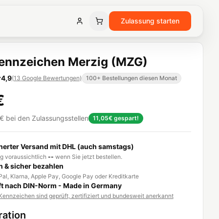
Zulassung starten
ennzeichen Merzig (MZG)
4,9
(
13
Google Bewertungen
)
100+ Bestellungen diesen Monat
€
€
bei den Zulassungsstellen
11,05€
gespart!
herter Versand mit DHL (auch samstags)
g voraussichtlich
--
wenn Sie jetzt bestellen.
h & sicher bezahlen
al, Klarna, Apple Pay, Google Pay oder Kreditkarte
t nach DIN-Norm - Made in Germany
ennzeichen sind geprüft, zertifiziert und bundesweit anerkannt
ration