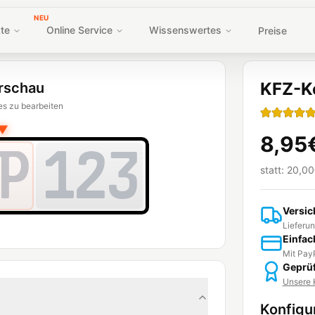
NEU
te
Online Service
Wissenswertes
Preise
KFZ-K
rschau
es zu bearbeiten
▼
8,95
P
123
statt:
20,00
Versic
Lieferun
Einfac
Mit PayP
Geprüf
Unsere K
Konfigu