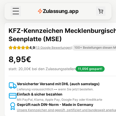
Z
ulassung
.
app
KFZ-Kennzeichen Mecklenburgisc
Seenplatte (MSE)
4,9
(
13
Google Bewertungen
)
100+ Bestellungen diesen 
8,95€
statt:
20,00€
bei den Zulassungsstellen
11,05€
gespart!
Versicherter Versand mit DHL (auch samstags)
Lieferung voraussichtlich
--
wenn Sie jetzt bestellen.
Einfach & sicher bezahlen
Mit PayPal, Klarna, Apple Pay, Google Pay oder Kreditkarte
Geprüft nach DIN-Norm - Made in Germany
Unsere Kennzeichen sind geprüft, zertifiziert und bundesweit anerk