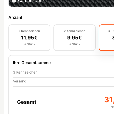
Carbon-Optik
Anzahl
1
Kennzeichen
2
Kennzeichen
3+
11.95
€
9.95
€
je Stück
je Stück
Ihre Gesamtsumme
3
Kennzeichen
Versand
31
Gesamt
in