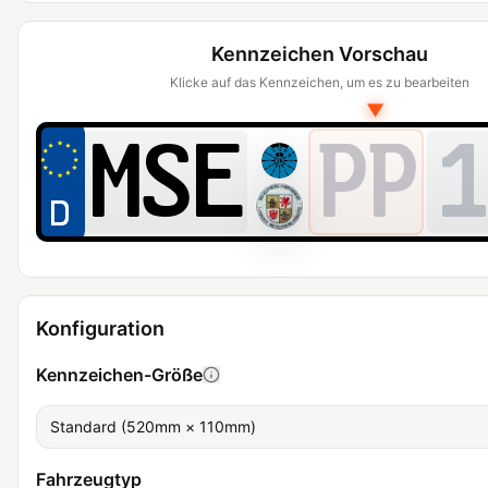
Kennzeichen Vorschau
Klicke auf das Kennzeichen, um es zu bearbeiten
▼
PP
1
Konfiguration
Kennzeichen-Größe
Standard (520mm × 110mm)
Fahrzeugtyp