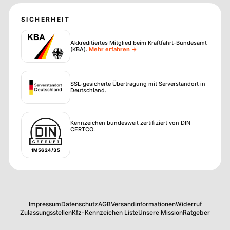
SICHERHEIT
Akkreditiertes Mitglied beim Kraftfahrt-Bundesamt
(KBA)
.
Mehr erfahren →
SSL-gesicherte Übertragung mit Serverstandort in
Deutschland.
Kennzeichen bundesweit zertifiziert von DIN
CERTCO.
1M5624/35
Impressum
Datenschutz
AGB
Versandinformationen
Widerruf
Zulassungsstellen
Kfz-Kennzeichen Liste
Unsere Mission
Ratgeber