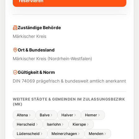
reservieren
Zuständige Behörde
Märkischer Kreis
Ort & Bundesland
Märkischer Kreis
(
Nordrhein-Westfalen
)
Gültigkeit & Norm
DIN 74069 prägefrisch & bundesweit amtlich anerkannt
WEITERE STÄDTE & GEMEINDEN IM ZULASSUNGSBEZIRK
(
MK
)
Altena
Balve
Halver
Hemer
Herscheid
Iserlohn
Kierspe
Lüdenscheid
Meinerzhagen
Menden