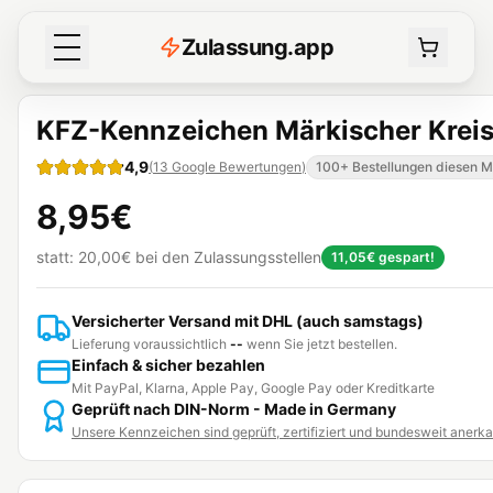
Z
ulassung
.
app
KFZ-Kennzeichen Märkischer Krei
4,9
(
13
Google Bewertungen
)
100+ Bestellungen diesen 
8,95€
statt:
20,00€
bei den Zulassungsstellen
11,05€
gespart!
Versicherter Versand mit DHL (auch samstags)
Lieferung voraussichtlich
--
wenn Sie jetzt bestellen.
Einfach & sicher bezahlen
Mit PayPal, Klarna, Apple Pay, Google Pay oder Kreditkarte
Geprüft nach DIN-Norm - Made in Germany
Unsere Kennzeichen sind geprüft, zertifiziert und bundesweit anerk