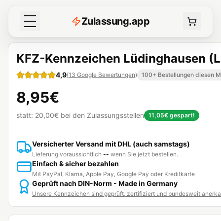
Z
ulassung
.
app
KFZ-Kennzeichen Lüdinghausen (
4,9
(
13
Google Bewertungen
)
100+ Bestellungen diesen 
8,95€
statt:
20,00€
bei den Zulassungsstellen
11,05€
gespart!
Versicherter Versand mit DHL (auch samstags)
Lieferung voraussichtlich
--
wenn Sie jetzt bestellen.
Einfach & sicher bezahlen
Mit PayPal, Klarna, Apple Pay, Google Pay oder Kreditkarte
Geprüft nach DIN-Norm - Made in Germany
Unsere Kennzeichen sind geprüft, zertifiziert und bundesweit anerk