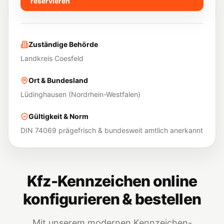
reservieren
Zuständige Behörde
Landkreis Coesfeld
Ort & Bundesland
Lüdinghausen
(
Nordrhein-Westfalen
)
Gültigkeit & Norm
DIN 74069 prägefrisch & bundesweit amtlich anerkannt
Kfz-Kennzeichen online
konfigurieren & bestellen
Mit unserem modernen Kennzeichen-