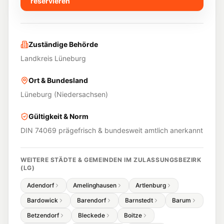
reservieren
Zuständige Behörde
Landkreis Lüneburg
Ort & Bundesland
Lüneburg
(
Niedersachsen
)
Gültigkeit & Norm
DIN 74069 prägefrisch & bundesweit amtlich anerkannt
WEITERE STÄDTE & GEMEINDEN IM ZULASSUNGSBEZIRK
(
LG
)
Adendorf
Amelinghausen
Artlenburg
Bardowick
Barendorf
Barnstedt
Barum
Betzendorf
Bleckede
Boitze