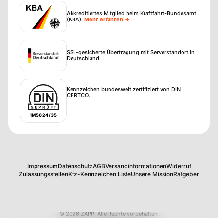
Akkreditiertes Mitglied beim Kraftfahrt-Bundesamt
(KBA)
.
Mehr erfahren →
SSL-gesicherte Übertragung mit Serverstandort in
Deutschland.
Kennzeichen bundesweit zertifiziert von DIN
CERTCO.
1M5624/35
Impressum
Datenschutz
AGB
Versandinformationen
Widerruf
Zulassungsstellen
Kfz-Kennzeichen Liste
Unsere Mission
Ratgeber
©
2026
ZAPP
.
Alle Rechte vorbehalten.