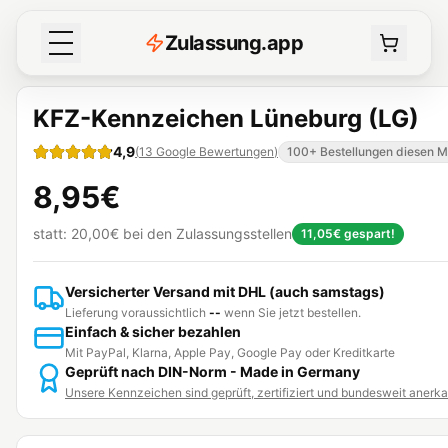
Z
ulassung
.
app
KFZ-Kennzeichen Lüneburg (LG)
4,9
(
13
Google Bewertungen
)
100+ Bestellungen diesen 
8,95€
statt:
20,00€
bei den Zulassungsstellen
11,05€
gespart!
Versicherter Versand mit DHL (auch samstags)
Lieferung voraussichtlich
--
wenn Sie jetzt bestellen.
Einfach & sicher bezahlen
Mit PayPal, Klarna, Apple Pay, Google Pay oder Kreditkarte
Geprüft nach DIN-Norm - Made in Germany
Unsere Kennzeichen sind geprüft, zertifiziert und bundesweit anerk