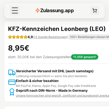
Z
ulassung
.
app
KFZ-Kennzeichen Leonberg (LEO)
4,9
(
13
Google Bewertungen
)
100+ Bestellungen diesen 
8,95€
statt:
20,00€
bei den Zulassungsstellen
11,05€
gespart!
Versicherter Versand mit DHL (auch samstags)
Lieferung voraussichtlich
--
wenn Sie jetzt bestellen.
Einfach & sicher bezahlen
Mit PayPal, Klarna, Apple Pay, Google Pay oder Kreditkarte
Geprüft nach DIN-Norm - Made in Germany
Unsere Kennzeichen sind geprüft, zertifiziert und bundesweit anerk