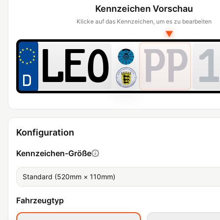
Kennzeichen Vorschau
Klicke auf das Kennzeichen, um es zu bearbeiten
▼
PP
1
Konfiguration
Kennzeichen-Größe
Standard (520mm × 110mm)
Fahrzeugtyp