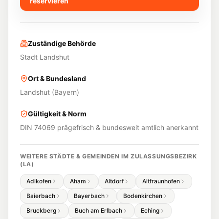
reservieren
Zuständige Behörde
Stadt Landshut
Ort & Bundesland
Landshut
(
Bayern
)
Gültigkeit & Norm
DIN 74069 prägefrisch & bundesweit amtlich anerkannt
WEITERE STÄDTE & GEMEINDEN IM ZULASSUNGSBEZIRK
(
LA
)
Adlkofen
Aham
Altdorf
Altfraunhofen
Baierbach
Bayerbach
Bodenkirchen
Bruckberg
Buch am Erlbach
Eching