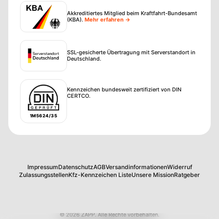
Akkreditiertes Mitglied beim Kraftfahrt-Bundesamt
(KBA)
.
Mehr erfahren →
SSL-gesicherte Übertragung mit Serverstandort in
Deutschland.
Kennzeichen bundesweit zertifiziert von DIN
CERTCO.
1M5624/35
Impressum
Datenschutz
AGB
Versandinformationen
Widerruf
Zulassungsstellen
Kfz-Kennzeichen Liste
Unsere Mission
Ratgeber
©
2026
ZAPP
.
Alle Rechte vorbehalten.