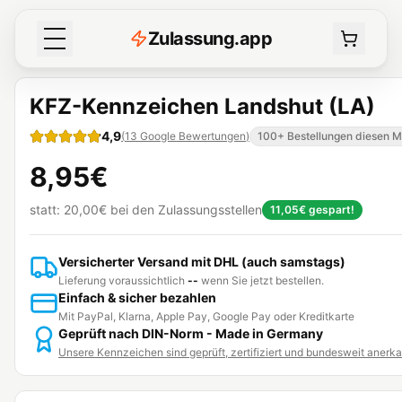
Z
ulassung
.
app
KFZ-Kennzeichen Landshut (LA)
4,9
(
13
Google Bewertungen
)
100+ Bestellungen diesen 
8,95€
statt:
20,00€
bei den Zulassungsstellen
11,05€
gespart!
Versicherter Versand mit DHL (auch samstags)
Lieferung voraussichtlich
--
wenn Sie jetzt bestellen.
Einfach & sicher bezahlen
Mit PayPal, Klarna, Apple Pay, Google Pay oder Kreditkarte
Geprüft nach DIN-Norm - Made in Germany
Unsere Kennzeichen sind geprüft, zertifiziert und bundesweit anerk