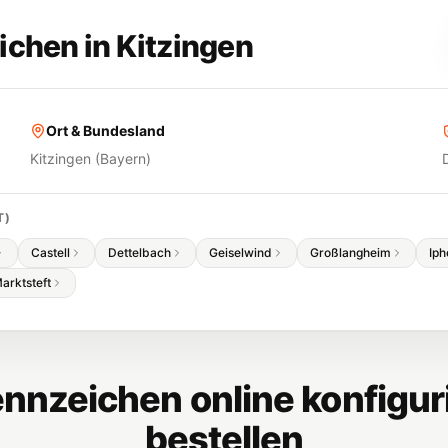
ichen in
Kitzingen
Ort & Bundesland
Kitzingen
(
Bayern
)
T
)
Castell
Dettelbach
Geiselwind
Großlangheim
Iph
arktsteft
nnzeichen online konfigur
bestellen