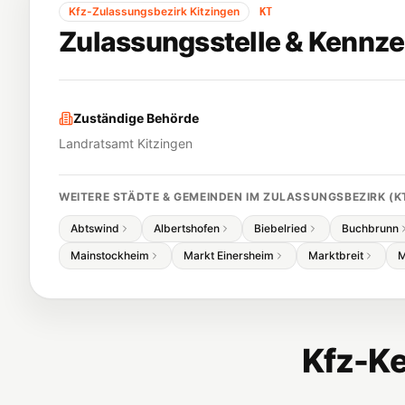
Kfz-Zulassungsbezirk
Kitzingen
KT
Zulassungsstelle & Kennze
Zuständige Behörde
Landratsamt Kitzingen
WEITERE STÄDTE & GEMEINDEN IM ZULASSUNGSBEZIRK (
K
Abtswind
Albertshofen
Biebelried
Buchbrunn
Mainstockheim
Markt Einersheim
Marktbreit
M
Kfz-Ke