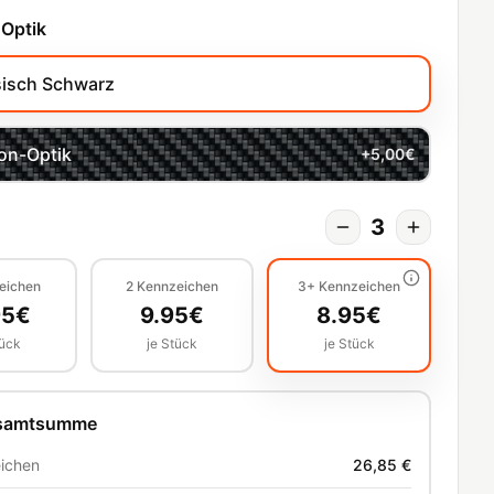
 Optik
sisch Schwarz
on-Optik
+
5,00
€
3
eichen
2
Kennzeichen
3+
Kennzeichen
95
€
9.95
€
8.95
€
tück
je Stück
je Stück
esamtsumme
ichen
26,85 €