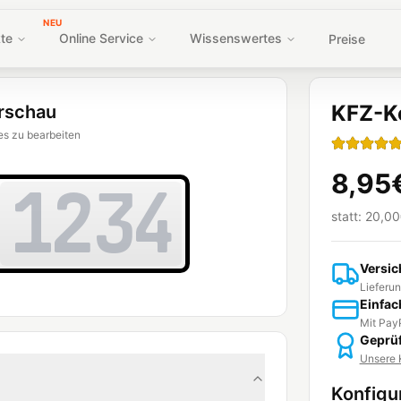
NEU
te
Online Service
Wissenswertes
Preise
KFZ-Ke
rschau
es zu bearbeiten
8,95
1234
statt:
20,00
Versic
Lieferun
Einfac
Mit PayP
Geprüf
Unsere K
Konfigu