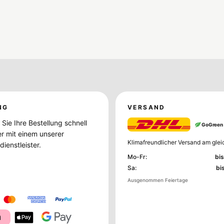
NG
VERSAND
Sie Ihre Bestellung schnell
GoGreen
er mit einem unserer
Klimafreundlicher Versand am glei
ienstleister.
Mo-Fr
:
bis
Sa
:
bi
Ausgenommen Feiertage
a