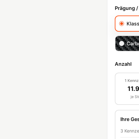
Prägung /
Klas
Carb
Anzahl
1
Kennz
11.
je S
Ihre G
3
Kennze