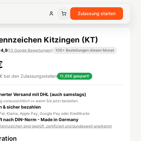
Zulassung starten
nnzeichen Kitzingen (KT)
4,9
(
13
Google Bewertungen
)
100+ Bestellungen diesen Monat
€
€
bei den Zulassungsstellen
11,05€
gespart!
herter Versand mit DHL (auch samstags)
g voraussichtlich
--
wenn Sie jetzt bestellen.
h & sicher bezahlen
al, Klarna, Apple Pay, Google Pay oder Kreditkarte
t nach DIN-Norm - Made in Germany
ennzeichen sind geprüft, zertifiziert und bundesweit anerkannt
ration