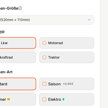
hen-Größe
 (520mm × 110mm)
typ
/ Lkw
Motorrad
kraftrad
Traktor
en-Art
dard
Saison
+0,95€
imer
Elektro
H
E