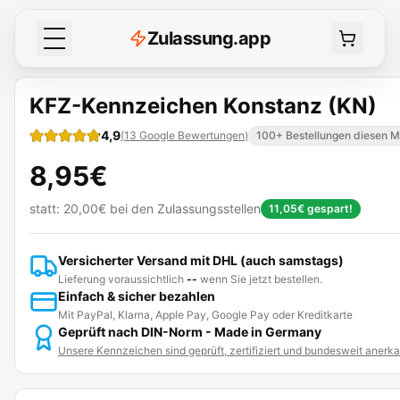
Z
ulassung
.
app
KFZ-Kennzeichen Konstanz (KN)
4,9
(
13
Google Bewertungen
)
100+ Bestellungen diesen 
8,95€
statt:
20,00€
bei den Zulassungsstellen
11,05€
gespart!
Versicherter Versand mit DHL (auch samstags)
Lieferung voraussichtlich
--
wenn Sie jetzt bestellen.
Einfach & sicher bezahlen
Mit PayPal, Klarna, Apple Pay, Google Pay oder Kreditkarte
Geprüft nach DIN-Norm - Made in Germany
Unsere Kennzeichen sind geprüft, zertifiziert und bundesweit anerk