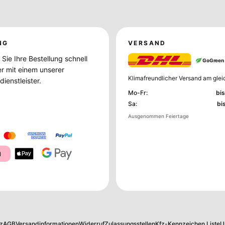
NG
VERSAND
Sie Ihre Bestellung schnell
GoGreen
er mit einem unserer
Klimafreundlicher Versand am glei
ienstleister.
Mo-Fr
:
bis
Sa
:
bi
Ausgenommen Feiertage
a
z
AGB
Versandinformationen
Widerruf
Zulassungsstellen
Kfz-Kennzeichen Liste
U