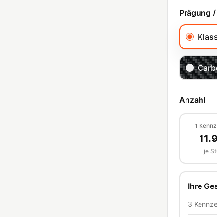
Prägung /
Klas
Carb
Anzahl
1
Kennz
11.
je S
Ihre G
3
Kennze