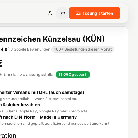
Zulassung starten
ennzeichen Künzelsau (KÜN)
4,9
(
13
Google Bewertungen
)
100+ Bestellungen diesen Monat
€
€
bei den Zulassungsstellen
11,05€
gespart!
herter Versand mit DHL (auch samstags)
g voraussichtlich
--
wenn Sie jetzt bestellen.
h & sicher bezahlen
al, Klarna, Apple Pay, Google Pay oder Kreditkarte
t nach DIN-Norm - Made in Germany
ennzeichen sind geprüft, zertifiziert und bundesweit anerkannt
ration