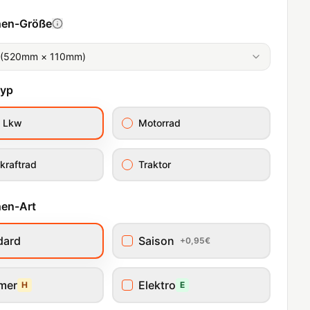
hen-Größe
 (520mm × 110mm)
typ
/ Lkw
Motorrad
kraftrad
Traktor
en-Art
dard
Saison
+0,95€
imer
Elektro
H
E