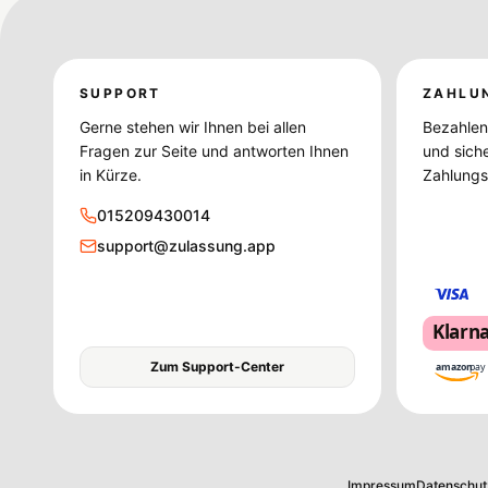
SUPPORT
ZAHLU
Gerne stehen wir Ihnen bei allen
Bezahlen 
Fragen zur Seite und antworten Ihnen
und sich
in Kürze.
Zahlungsd
015209430014
support@zulassung.app
Klarn
Zum Support-Center
amazon
pay
Impressum
Datenschut