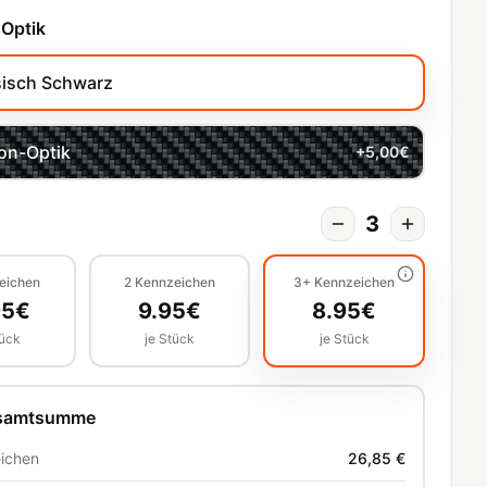
 Optik
sisch Schwarz
on-Optik
+
5,00
€
3
eichen
2
Kennzeichen
3+
Kennzeichen
95
€
9.95
€
8.95
€
tück
je Stück
je Stück
esamtsumme
ichen
26,85 €