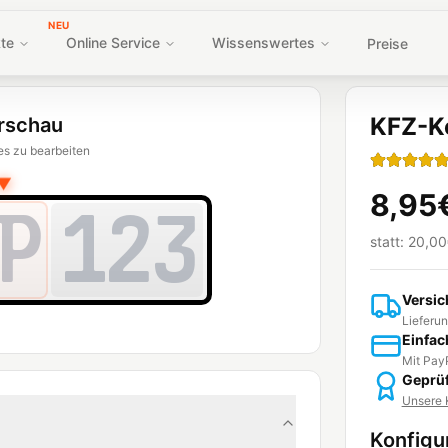
NEU
te
Online Service
Wissenswertes
Preise
KFZ-K
rschau
es zu bearbeiten
▼
8,95
P
123
statt:
20,00
Versic
Lieferun
Einfac
Mit PayP
Geprüf
Unsere K
Konfigu