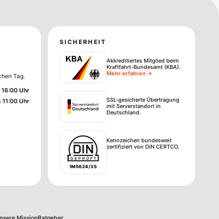
SICHERHEIT
Akkreditiertes Mitglied beim
Kraftfahrt-Bundesamt (KBA)
.
Mehr erfahren →
chen Tag.
 16:00 Uhr
SSL-gesicherte Übertragung
s 11:00 Uhr
mit Serverstandort in
Deutschland.
Kennzeichen bundesweit
zertifiziert von DIN CERTCO.
1M5624/35
nsere Mission
Ratgeber