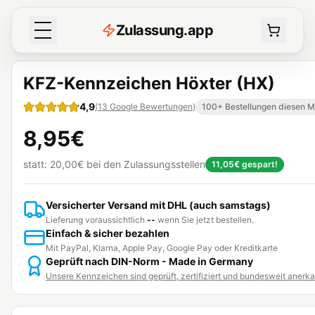
Z
ulassung
.
app
KFZ-Kennzeichen Höxter (HX)
4,9
(
13
Google Bewertungen
)
100+ Bestellungen diesen 
8,95€
statt:
20,00€
bei den Zulassungsstellen
11,05€
gespart!
Versicherter Versand mit DHL (auch samstags)
Lieferung voraussichtlich
--
wenn Sie jetzt bestellen.
Einfach & sicher bezahlen
Mit PayPal, Klarna, Apple Pay, Google Pay oder Kreditkarte
Geprüft nach DIN-Norm - Made in Germany
Unsere Kennzeichen sind geprüft, zertifiziert und bundesweit anerk