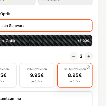
 Optik
sisch Schwarz
on-Optik
+
5,00
€
3
eichen
2
Kennzeichen
3+
Kennzeichen
95
€
9.95
€
8.95
€
tück
je Stück
je Stück
esamtsumme