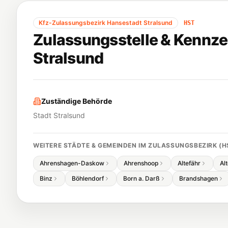
Kfz-Zulassungsbezirk
Hansestadt Stralsund
HST
Zulassungsstelle & Kennze
Stralsund
Zuständige Behörde
Stadt Stralsund
WEITERE STÄDTE & GEMEINDEN IM ZULASSUNGSBEZIRK (
H
Ahrenshagen-Daskow
Ahrenshoop
Altefähr
Al
Binz
Böhlendorf
Born a. Darß
Brandshagen