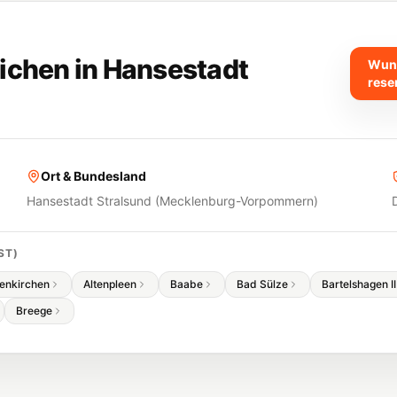
ichen in
Hansestadt
Wuns
rese
Ort & Bundesland
Hansestadt Stralsund
(
Mecklenburg-Vorpommern
)
ST
)
tenkirchen
Altenpleen
Baabe
Bad Sülze
Bartelshagen II
Breege