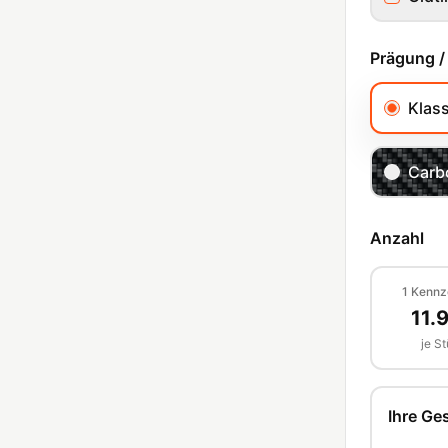
Prägung /
Klas
Carb
Anzahl
1
Kennz
11.
je S
Ihre G