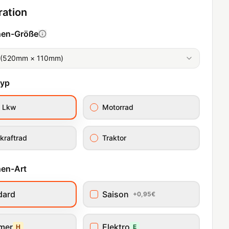
ration
hen-Größe
 (520mm × 110mm)
typ
/ Lkw
Motorrad
kraftrad
Traktor
en-Art
dard
Saison
+0,95€
imer
Elektro
H
E