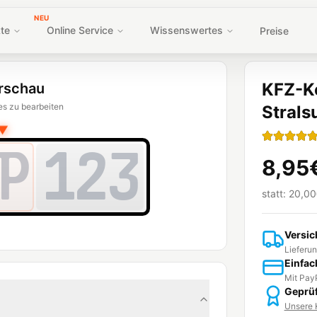
NEU
te
Online Service
Wissenswertes
Preise
KFZ-K
rschau
es zu bearbeiten
Strals
▼
P
123
8,95
statt:
20,00
Versic
Lieferun
Einfac
Mit PayP
Geprüf
Unsere K