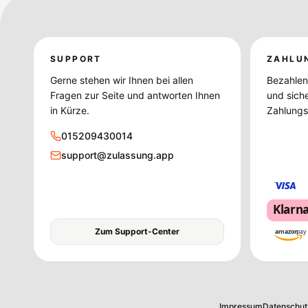
SUPPORT
ZAHLU
Gerne stehen wir Ihnen bei allen
Bezahlen 
Fragen zur Seite und antworten Ihnen
und sich
in Kürze.
Zahlungsd
015209430014
support@zulassung.app
Klarn
Zum Support-Center
amazon
pay
Impressum
Datenschut