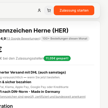
Zulassung starten
ennzeichen Herne (HER)
4,9
(
13
Google Bewertungen
)
100+ Bestellungen diesen Monat
€
€
bei den Zulassungsstellen
11,05€
gespart!
herter Versand mit DHL (auch samstags)
g voraussichtlich
--
wenn Sie jetzt bestellen.
h & sicher bezahlen
al, Klarna, Apple Pay, Google Pay oder Kreditkarte
t nach DIN-Norm - Made in Germany
ennzeichen sind geprüft, zertifiziert und bundesweit anerkannt
ration