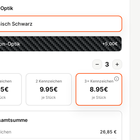
 Optik
sisch Schwarz
on-Optik
+
5,00
€
3
eichen
2
Kennzeichen
3+
Kennzeichen
95
€
9.95
€
8.95
€
tück
je Stück
je Stück
esamtsumme
ichen
26,85 €