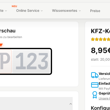
NEU
te
Online Service
Wissenswertes
Preise
KFZ-K
rschau
es zu bearbeiten
▼
8,95
P
123
statt:
20,00
Versic
Lieferun
Einfac
Mit PayP
Geprüf
Unsere K
Konfigu