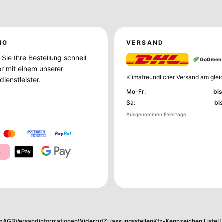
NG
VERSAND
Sie Ihre Bestellung schnell
GoGreen
er mit einem unserer
Klimafreundlicher Versand am glei
ienstleister.
Mo-Fr
:
bis
Sa
:
bi
Ausgenommen Feiertage
a
z
AGB
Versandinformationen
Widerruf
Zulassungsstellen
Kfz-Kennzeichen Liste
U