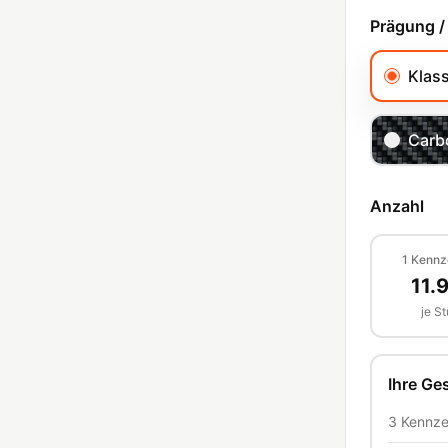
Prägung /
Klas
Carb
Anzahl
1
Kennz
11.
je S
Ihre G
3
Kennze