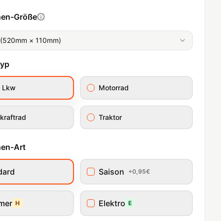
hen-Größe
 (520mm × 110mm)
typ
/ Lkw
Motorrad
kraftrad
Traktor
en-Art
dard
Saison
+0,95€
imer
Elektro
H
E