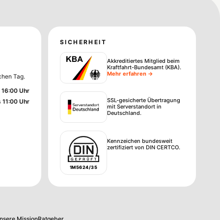
SICHERHEIT
Akkreditiertes Mitglied beim
Kraftfahrt-Bundesamt (KBA)
.
Mehr erfahren →
chen Tag.
 16:00 Uhr
SSL-gesicherte Übertragung
s 11:00 Uhr
mit Serverstandort in
Deutschland.
Kennzeichen bundesweit
zertifiziert von DIN CERTCO.
1M5624/35
nsere Mission
Ratgeber