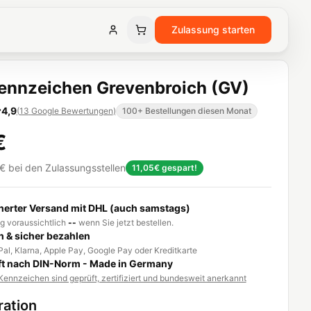
Zulassung starten
ennzeichen Grevenbroich (GV)
4,9
(
13
Google Bewertungen
)
100+ Bestellungen diesen Monat
€
€
bei den Zulassungsstellen
11,05€
gespart!
herter Versand mit DHL (auch samstags)
g voraussichtlich
--
wenn Sie jetzt bestellen.
h & sicher bezahlen
al, Klarna, Apple Pay, Google Pay oder Kreditkarte
t nach DIN-Norm - Made in Germany
ennzeichen sind geprüft, zertifiziert und bundesweit anerkannt
ration