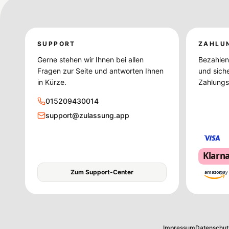
SUPPORT
ZAHLU
Gerne stehen wir Ihnen bei allen
Bezahlen 
Fragen zur Seite und antworten Ihnen
und sich
in Kürze.
Zahlungsd
015209430014
support@zulassung.app
Klarn
Zum Support-Center
amazon
pay
Impressum
Datenschut