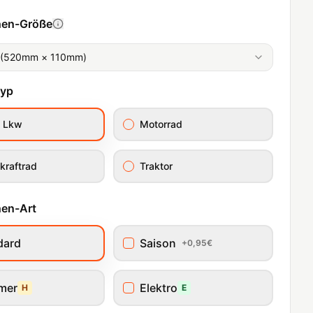
hen-Größe
 (520mm × 110mm)
typ
/ Lkw
Motorrad
kraftrad
Traktor
en-Art
dard
Saison
+0,95€
imer
Elektro
H
E