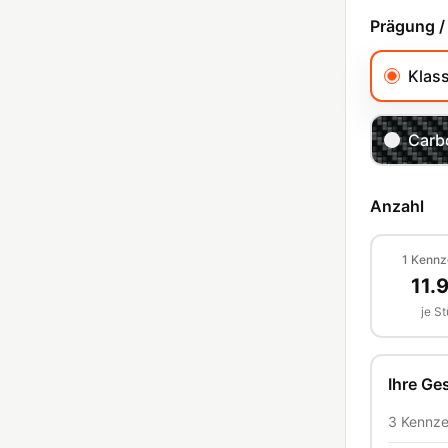
Prägung /
Klas
Carb
Anzahl
1
Kennz
11.
je S
Ihre G
3
Kennze