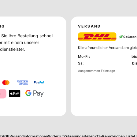
NG
VERSAND
Sie Ihre Bestellung schnell
GoGreen
er mit einem unserer
Klimafreundlicher Versand am glei
ienstleister.
Mo-Fr
:
bis
Sa
:
bi
Ausgenommen Feiertage
a
z
AGB
Versandinformationen
Widerruf
Zulassungsstellen
Kfz-Kennzeichen Liste
U