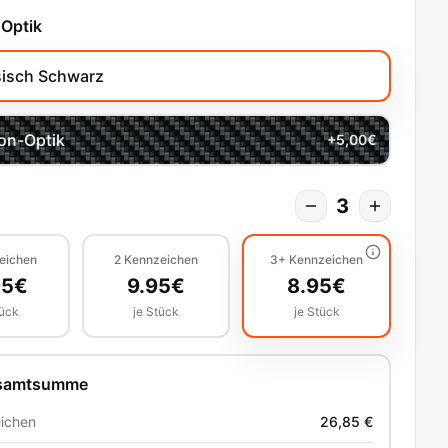
 Optik
sisch Schwarz
on-Optik
+
5,00
€
3
eichen
2
Kennzeichen
3+
Kennzeichen
95
€
9.95
€
8.95
€
tück
je Stück
je Stück
esamtsumme
ichen
26,85 €