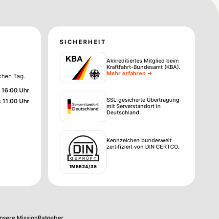
SICHERHEIT
Akkreditiertes Mitglied beim
Kraftfahrt-Bundesamt (KBA)
.
Mehr erfahren →
chen Tag.
 16:00 Uhr
SSL-gesicherte Übertragung
s 11:00 Uhr
mit Serverstandort in
Deutschland.
Kennzeichen bundesweit
zertifiziert von DIN CERTCO.
1M5624/35
nsere Mission
Ratgeber