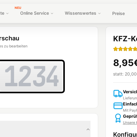
NEU
te
Online Service
Wissenswertes
Preise
KFZ-K
rschau
es zu bearbeiten
8,95
1234
statt:
20,00
Versic
Lieferun
Einfac
Mit PayP
Geprüf
Unsere K
Konfigu