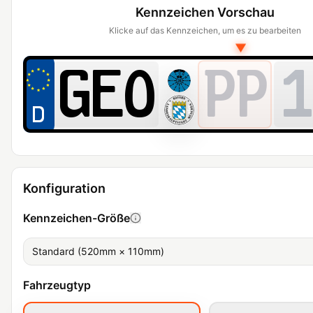
Kennzeichen Vorschau
Klicke auf das Kennzeichen, um es zu bearbeiten
▼
PP
1
Konfiguration
Kennzeichen-Größe
Standard (520mm × 110mm)
Fahrzeugtyp