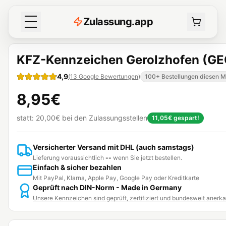
Z
ulassung
.
app
KFZ-Kennzeichen Gerolzhofen (GE
4,9
(
13
Google Bewertungen
)
100+ Bestellungen diesen 
8,95€
statt:
20,00€
bei den Zulassungsstellen
11,05€
gespart!
Versicherter Versand mit DHL (auch samstags)
Lieferung voraussichtlich
--
wenn Sie jetzt bestellen.
Einfach & sicher bezahlen
Mit PayPal, Klarna, Apple Pay, Google Pay oder Kreditkarte
Geprüft nach DIN-Norm - Made in Germany
Unsere Kennzeichen sind geprüft, zertifiziert und bundesweit anerk