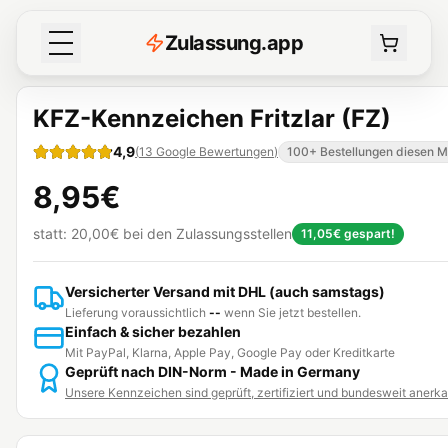
Z
ulassung
.
app
KFZ-Kennzeichen Fritzlar (FZ)
4,9
(
13
Google Bewertungen
)
100+ Bestellungen diesen 
8,95€
statt:
20,00€
bei den Zulassungsstellen
11,05€
gespart!
Versicherter Versand mit DHL (auch samstags)
Lieferung voraussichtlich
--
wenn Sie jetzt bestellen.
Einfach & sicher bezahlen
Mit PayPal, Klarna, Apple Pay, Google Pay oder Kreditkarte
Geprüft nach DIN-Norm - Made in Germany
Unsere Kennzeichen sind geprüft, zertifiziert und bundesweit anerk