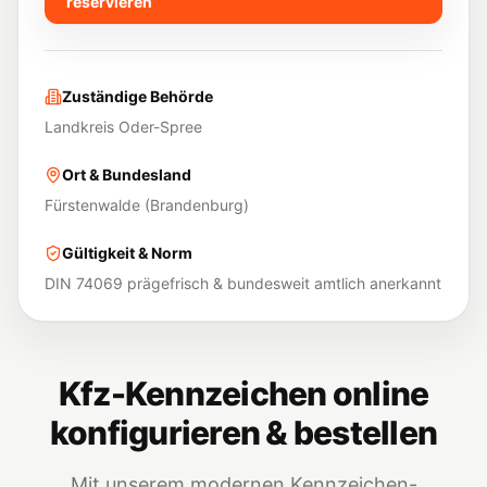
reservieren
Zuständige Behörde
Landkreis Oder-Spree
Ort & Bundesland
Fürstenwalde
(
Brandenburg
)
Gültigkeit & Norm
DIN 74069 prägefrisch & bundesweit amtlich anerkannt
Kfz-Kennzeichen online
konfigurieren & bestellen
Mit unserem modernen Kennzeichen-