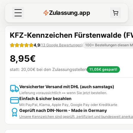
Z
ulassung
.
app
KFZ-Kennzeichen Fürstenwalde (F
4,9
(
13
Google Bewertungen
)
100+ Bestellungen diesen 
8,95€
statt:
20,00€
bei den Zulassungsstellen
11,05€
gespart!
Versicherter Versand mit DHL (auch samstags)
Lieferung voraussichtlich
--
wenn Sie jetzt bestellen.
Einfach & sicher bezahlen
Mit PayPal, Klarna, Apple Pay, Google Pay oder Kreditkarte
Geprüft nach DIN-Norm - Made in Germany
Unsere Kennzeichen sind geprüft, zertifiziert und bundesweit anerk