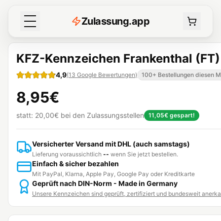
Z
ulassung
.
app
KFZ-Kennzeichen Frankenthal (FT)
4,9
(
13
Google Bewertungen
)
100+ Bestellungen diesen 
8,95€
statt:
20,00€
bei den Zulassungsstellen
11,05€
gespart!
Versicherter Versand mit DHL (auch samstags)
Lieferung voraussichtlich
--
wenn Sie jetzt bestellen.
Einfach & sicher bezahlen
Mit PayPal, Klarna, Apple Pay, Google Pay oder Kreditkarte
Geprüft nach DIN-Norm - Made in Germany
Unsere Kennzeichen sind geprüft, zertifiziert und bundesweit anerk