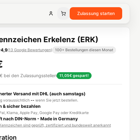
Zulassung starten
ennzeichen Erkelenz (ERK)
4,9
(
13
Google Bewertungen
)
100+ Bestellungen diesen Monat
€
€
bei den Zulassungsstellen
11,05€
gespart!
herter Versand mit DHL (auch samstags)
g voraussichtlich
--
wenn Sie jetzt bestellen.
h & sicher bezahlen
al, Klarna, Apple Pay, Google Pay oder Kreditkarte
t nach DIN-Norm - Made in Germany
ennzeichen sind geprüft, zertifiziert und bundesweit anerkannt
ration