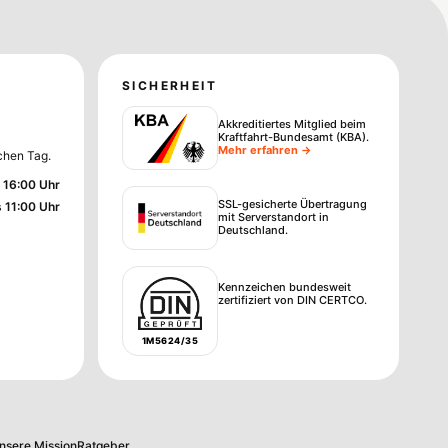
SICHERHEIT
Akkreditiertes Mitglied beim
Kraftfahrt-Bundesamt (KBA)
.
Mehr erfahren →
chen Tag.
 16:00 Uhr
SSL-gesicherte Übertragung
s 11:00 Uhr
mit Serverstandort in
Deutschland.
Kennzeichen bundesweit
zertifiziert von DIN CERTCO.
1M5624/35
nsere Mission
Ratgeber