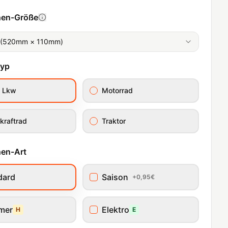
hen-Größe
 (520mm × 110mm)
typ
/ Lkw
Motorrad
kraftrad
Traktor
en-Art
dard
Saison
+0,95€
imer
Elektro
H
E