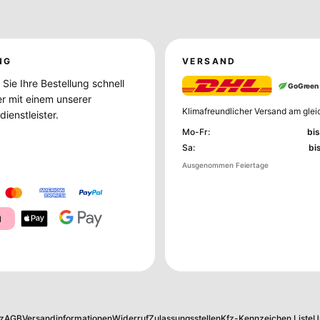
NG
VERSAND
Sie Ihre Bestellung schnell
GoGreen
er mit einem unserer
Klimafreundlicher Versand am glei
ienstleister.
Mo-Fr
:
bis
Sa
:
bi
Ausgenommen Feiertage
a
z
AGB
Versandinformationen
Widerruf
Zulassungsstellen
Kfz-Kennzeichen Liste
U