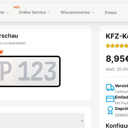
NEU
te
Online Service
Wissenswertes
Preise
KFZ-K
rschau
es zu bearbeiten
▼
8,95
P
123
statt:
20,00
Versic
Lieferun
Einfac
Mit PayP
Geprüf
Unsere K
Konfigu