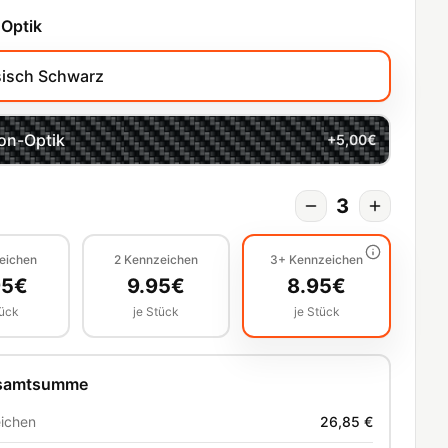
 Optik
sisch Schwarz
on-Optik
+
5,00
€
3
eichen
2
Kennzeichen
3+
Kennzeichen
95
€
9.95
€
8.95
€
tück
je Stück
je Stück
esamtsumme
ichen
26,85 €