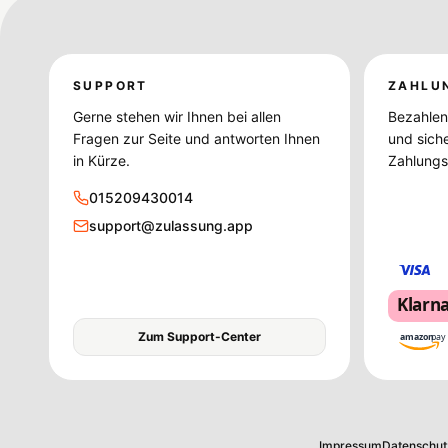
SUPPORT
ZAHLU
Gerne stehen wir Ihnen bei allen
Bezahlen 
Fragen zur Seite und antworten Ihnen
und sich
in Kürze.
Zahlungsd
015209430014
support@zulassung.app
Klarn
Zum Support-Center
amazon
pay
Impressum
Datenschut