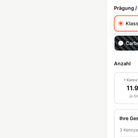
Prägung /
Klas
Carb
Anzahl
1
Kennz
11.
je S
Ihre G
3
Kennze