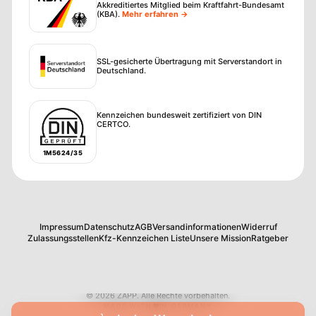
Akkreditiertes Mitglied beim Kraftfahrt-Bundesamt
(KBA)
.
Mehr erfahren →
SSL-gesicherte Übertragung mit Serverstandort in
Deutschland.
Kennzeichen bundesweit zertifiziert von DIN
CERTCO.
1M5624/35
Impressum
Datenschutz
AGB
Versandinformationen
Widerruf
Zulassungsstellen
Kfz-Kennzeichen Liste
Unsere Mission
Ratgeber
©
2026
ZAPP
.
Alle Rechte vorbehalten.
MADE WITH
IN GERMANY