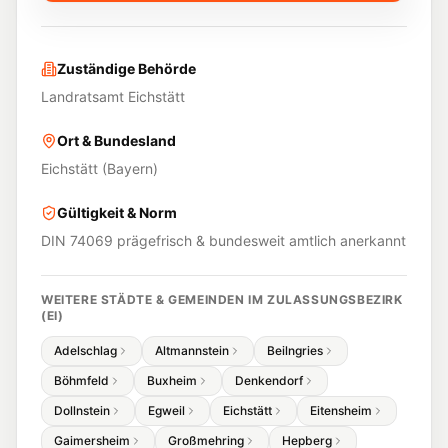
Zuständige Behörde
Landratsamt Eichstätt
Ort & Bundesland
Eichstätt
(
Bayern
)
Gültigkeit & Norm
DIN 74069 prägefrisch & bundesweit amtlich anerkannt
WEITERE STÄDTE & GEMEINDEN IM ZULASSUNGSBEZIRK
(
EI
)
Adelschlag
Altmannstein
Beilngries
Böhmfeld
Buxheim
Denkendorf
Dollnstein
Egweil
Eichstätt
Eitensheim
Gaimersheim
Großmehring
Hepberg