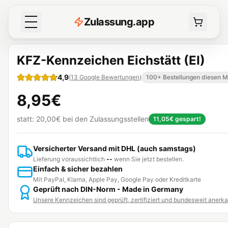
Z
ulassung
.
app
KFZ-Kennzeichen Eichstätt (EI)
4,9
(
13
Google Bewertungen
)
100+ Bestellungen diesen 
8,95€
statt:
20,00€
bei den Zulassungsstellen
11,05€
gespart!
Versicherter Versand mit DHL (auch samstags)
Lieferung voraussichtlich
--
wenn Sie jetzt bestellen.
Einfach & sicher bezahlen
Mit PayPal, Klarna, Apple Pay, Google Pay oder Kreditkarte
Geprüft nach DIN-Norm - Made in Germany
Unsere Kennzeichen sind geprüft, zertifiziert und bundesweit anerk