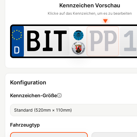
Kennzeichen Vorschau
Klicke auf das Kennzeichen, um es zu bearbeiten
▼
PP
1
Konfiguration
Kennzeichen-Größe
Standard (520mm × 110mm)
Fahrzeugtyp