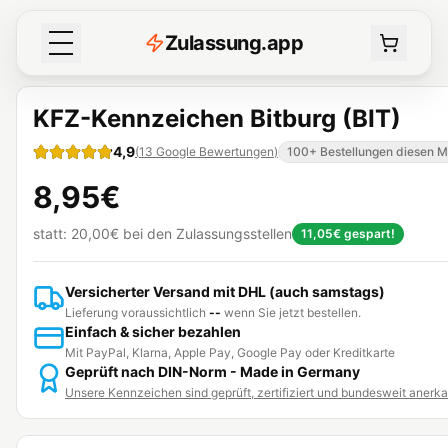
Z
ulassung
.
app
KFZ-Kennzeichen Bitburg (BIT)
4,9
(
13
Google Bewertungen
)
100+ Bestellungen diesen 
8,95€
statt:
20,00€
bei den Zulassungsstellen
11,05€
gespart!
Versicherter Versand mit DHL (auch samstags)
Lieferung voraussichtlich
--
wenn Sie jetzt bestellen.
Einfach & sicher bezahlen
Mit PayPal, Klarna, Apple Pay, Google Pay oder Kreditkarte
Geprüft nach DIN-Norm - Made in Germany
Unsere Kennzeichen sind geprüft, zertifiziert und bundesweit anerk