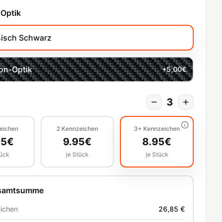
 Optik
sisch Schwarz
on-Optik
+
5,00
€
3
eichen
2
Kennzeichen
3+
Kennzeichen
95
€
9.95
€
8.95
€
tück
je Stück
je Stück
esamtsumme
ichen
26,85 €