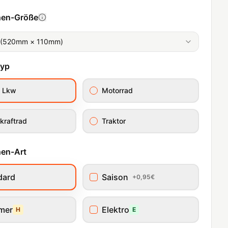
hen-Größe
 (520mm × 110mm)
typ
/ Lkw
Motorrad
kraftrad
Traktor
en-Art
dard
Saison
+0,95€
imer
Elektro
H
E