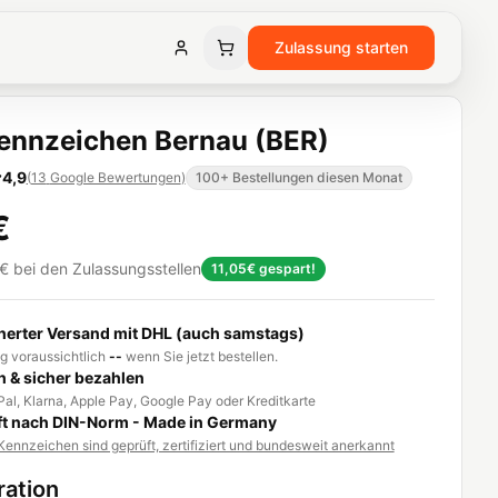
Zulassung starten
ennzeichen Bernau (BER)
4,9
(
13
Google Bewertungen
)
100+ Bestellungen diesen Monat
€
€
bei den Zulassungsstellen
11,05€
gespart!
herter Versand mit DHL (auch samstags)
g voraussichtlich
--
wenn Sie jetzt bestellen.
h & sicher bezahlen
al, Klarna, Apple Pay, Google Pay oder Kreditkarte
t nach DIN-Norm - Made in Germany
ennzeichen sind geprüft, zertifiziert und bundesweit anerkannt
ration