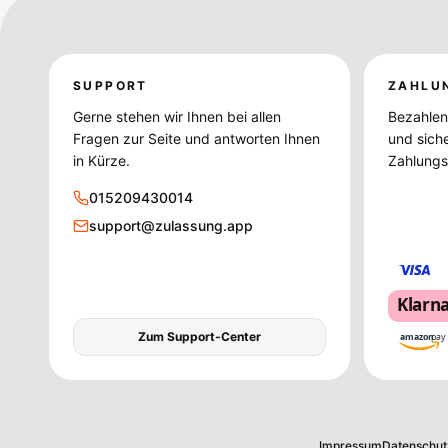
SUPPORT
ZAHLU
Gerne stehen wir Ihnen bei allen
Bezahlen 
Fragen zur Seite und antworten Ihnen
und sich
in Kürze.
Zahlungsd
015209430014
support@zulassung.app
Klarn
Zum Support-Center
amazon
pay
Impressum
Datenschut