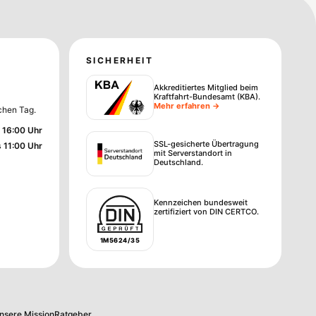
SICHERHEIT
Akkreditiertes Mitglied beim
Kraftfahrt-Bundesamt (KBA)
.
Mehr erfahren →
chen Tag.
 16:00 Uhr
SSL-gesicherte Übertragung
s 11:00 Uhr
mit Serverstandort in
Deutschland.
Kennzeichen bundesweit
zertifiziert von DIN CERTCO.
1M5624/35
nsere Mission
Ratgeber