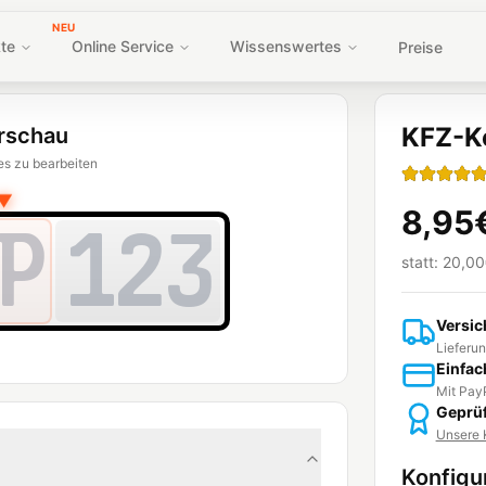
NEU
te
Online Service
Wissenswertes
Preise
KFZ-K
rschau
es zu bearbeiten
▼
8,95
P
123
statt:
20,00
Versic
Lieferun
Einfac
Mit PayP
Geprüf
Unsere K
Konfigu