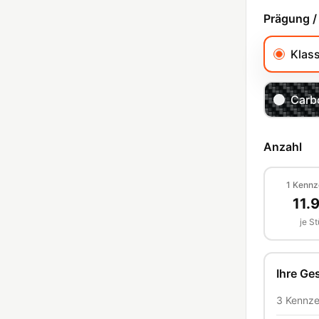
Prägung /
Klas
Carb
Anzahl
1
Kennz
11.
je S
Ihre G
3
Kennze