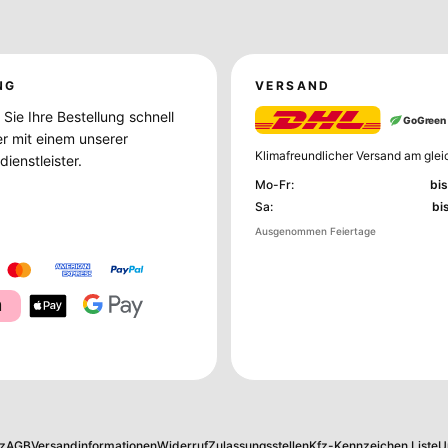
NG
VERSAND
Sie Ihre Bestellung schnell
GoGreen
er mit einem unserer
Klimafreundlicher Versand am glei
ienstleister.
Mo-Fr
:
bis
Sa
:
bi
Ausgenommen Feiertage
a
z
AGB
Versandinformationen
Widerruf
Zulassungsstellen
Kfz-Kennzeichen Liste
U