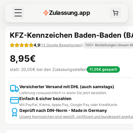
Z
ulassung
.
app
KFZ-Kennzeichen Baden-Baden (B
4,9
(
13
Google Bewertungen
)
100+ Bestellungen diesen 
8,95€
statt:
20,00€
bei den Zulassungsstellen
11,05€
gespart!
Versicherter Versand mit DHL (auch samstags)
Lieferung voraussichtlich
--
wenn Sie jetzt bestellen.
Einfach & sicher bezahlen
Mit PayPal, Klarna, Apple Pay, Google Pay oder Kreditkarte
Geprüft nach DIN-Norm - Made in Germany
Unsere Kennzeichen sind geprüft, zertifiziert und bundesweit anerk