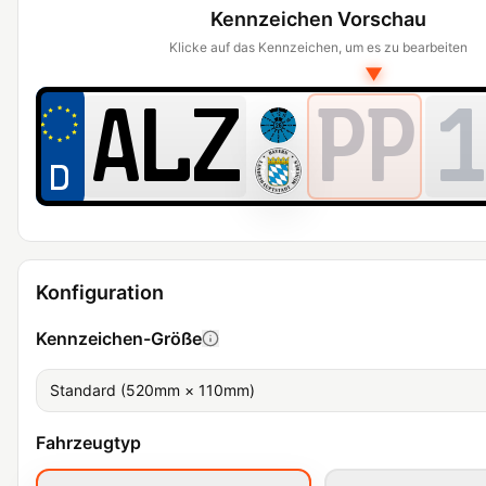
Kennzeichen Vorschau
Klicke auf das Kennzeichen, um es zu bearbeiten
▼
PP
1
Konfiguration
Kennzeichen-Größe
Standard (520mm × 110mm)
Fahrzeugtyp