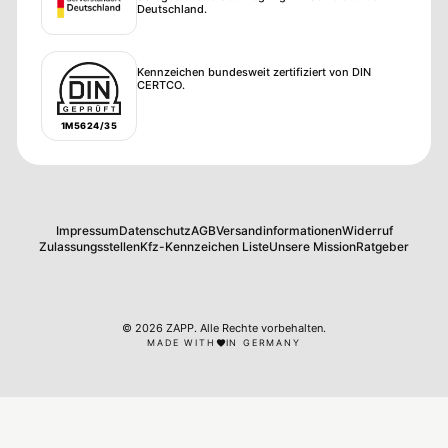
Deutschland.
Kennzeichen bundesweit zertifiziert von DIN
CERTCO.
1M5624/35
Impressum
Datenschutz
AGB
Versandinformationen
Widerruf
Zulassungsstellen
Kfz-Kennzeichen Liste
Unsere Mission
Ratgeber
©
2026
ZAPP
.
Alle Rechte vorbehalten.
MADE WITH
IN GERMANY