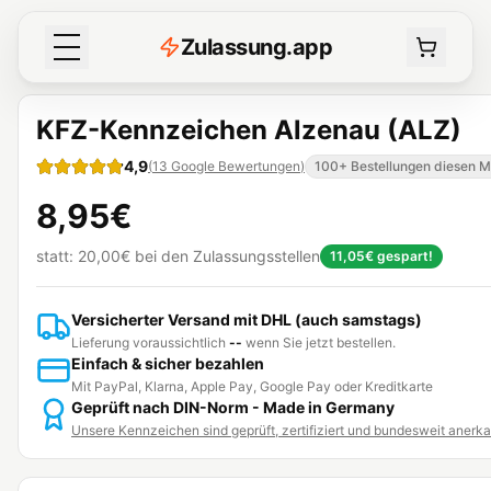
Z
ulassung
.
app
KFZ-Kennzeichen Alzenau (ALZ)
4,9
(
13
Google Bewertungen
)
100+ Bestellungen diesen 
8,95€
statt:
20,00€
bei den Zulassungsstellen
11,05€
gespart!
Versicherter Versand mit DHL (auch samstags)
Lieferung voraussichtlich
--
wenn Sie jetzt bestellen.
Einfach & sicher bezahlen
Mit PayPal, Klarna, Apple Pay, Google Pay oder Kreditkarte
Geprüft nach DIN-Norm - Made in Germany
Unsere Kennzeichen sind geprüft, zertifiziert und bundesweit anerk