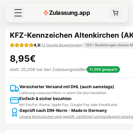
Z
ulassung
.
app
KFZ-Kennzeichen Altenkirchen (A
4,9
(
13
Google Bewertungen
)
100+ Bestellungen diesen 
8,95€
statt:
20,00€
bei den Zulassungsstellen
11,05€
gespart!
Versicherter Versand mit DHL (auch samstags)
Lieferung voraussichtlich
--
wenn Sie jetzt bestellen.
Einfach & sicher bezahlen
Mit PayPal, Klarna, Apple Pay, Google Pay oder Kreditkarte
Geprüft nach DIN-Norm - Made in Germany
Unsere Kennzeichen sind geprüft, zertifiziert und bundesweit anerk