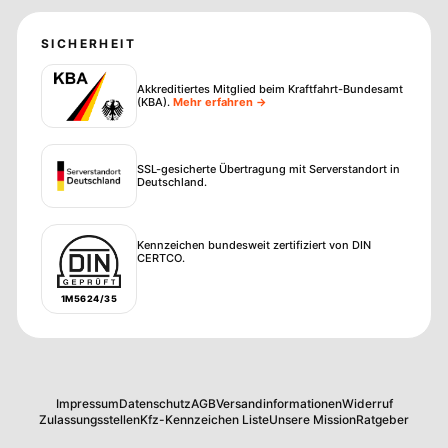
SICHERHEIT
Akkreditiertes Mitglied beim Kraftfahrt-Bundesamt
(KBA)
.
Mehr erfahren →
SSL-gesicherte Übertragung mit Serverstandort in
Deutschland.
Kennzeichen bundesweit zertifiziert von DIN
CERTCO.
1M5624/35
Impressum
Datenschutz
AGB
Versandinformationen
Widerruf
Zulassungsstellen
Kfz-Kennzeichen Liste
Unsere Mission
Ratgeber