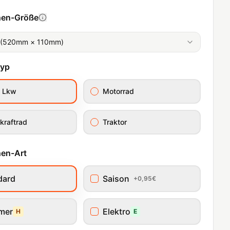
hen-Größe
 (520mm × 110mm)
typ
/ Lkw
Motorrad
kraftrad
Traktor
en-Art
dard
Saison
+0,95€
imer
Elektro
H
E