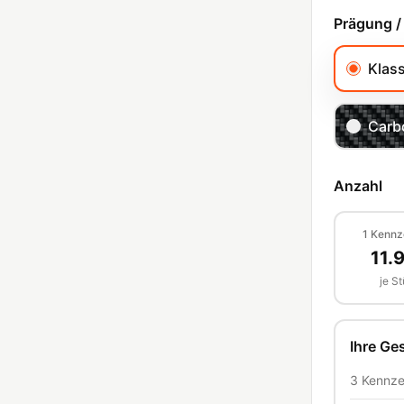
Prägung /
Klas
Carb
Anzahl
1
Kennz
11.
je S
Ihre G
3
Kennze