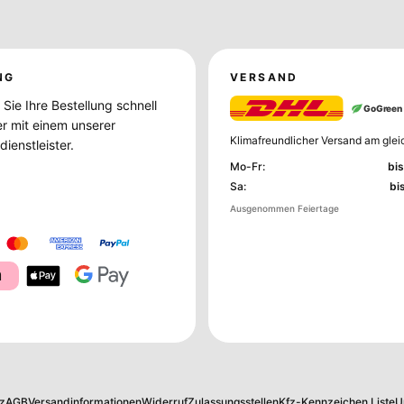
NG
VERSAND
Sie Ihre Bestellung schnell
GoGreen
er mit einem unserer
Klimafreundlicher Versand am glei
ienstleister.
Mo-Fr
:
bis
Sa
:
bi
Ausgenommen Feiertage
a
z
AGB
Versandinformationen
Widerruf
Zulassungsstellen
Kfz-Kennzeichen Liste
U