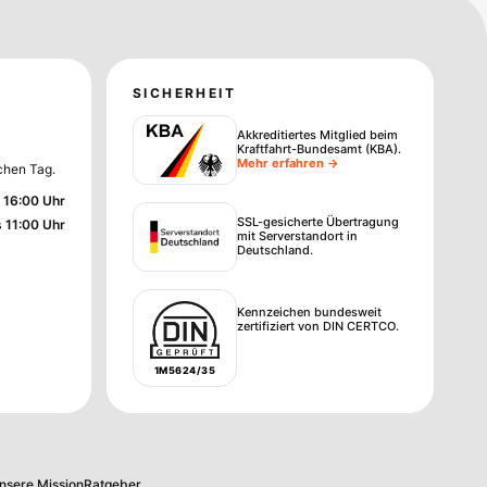
SICHERHEIT
Akkreditiertes Mitglied beim
Kraftfahrt-Bundesamt (KBA)
.
Mehr erfahren →
chen Tag.
 16:00 Uhr
SSL-gesicherte Übertragung
s 11:00 Uhr
mit Serverstandort in
Deutschland.
Kennzeichen bundesweit
zertifiziert von DIN CERTCO.
1M5624/35
nsere Mission
Ratgeber