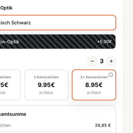
 Optik
sisch Schwarz
on-Optik
+
5,00
€
3
eichen
2
Kennzeichen
3+
Kennzeichen
95
€
9.95
€
8.95
€
tück
je Stück
je Stück
esamtsumme
ichen
26,85 €