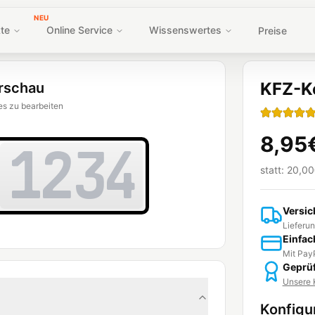
NEU
te
Online Service
Wissenswertes
Preise
KFZ-Ke
rschau
es zu bearbeiten
8,95
1234
statt:
20,00
Versic
Lieferun
Einfac
Mit PayP
Geprüf
Unsere K
Konfigu