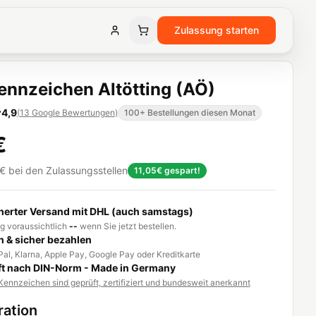
Zulassung starten
nnzeichen Altötting (AÖ)
4,9
(
13
Google Bewertungen
)
100+ Bestellungen diesen Monat
€
€
bei den Zulassungsstellen
11,05€
gespart!
herter Versand mit DHL (auch samstags)
g voraussichtlich
--
wenn Sie jetzt bestellen.
h & sicher bezahlen
al, Klarna, Apple Pay, Google Pay oder Kreditkarte
t nach DIN-Norm - Made in Germany
ennzeichen sind geprüft, zertifiziert und bundesweit anerkannt
ration