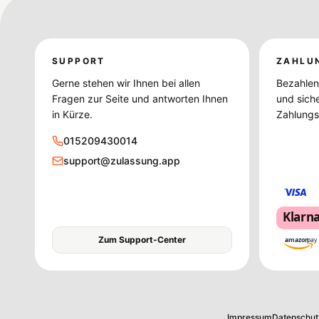
SUPPORT
ZAHLU
Gerne stehen wir Ihnen bei allen
Bezahlen 
Fragen zur Seite und antworten Ihnen
und sich
in Kürze.
Zahlungsd
015209430014
support@zulassung.app
Klarn
Zum Support-Center
amazon
pay
Impressum
Datenschut