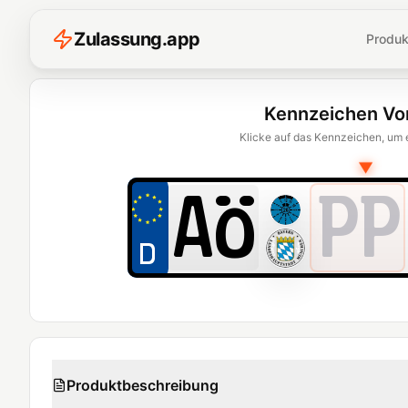
Z
ulassung
.
app
Produk
Kennzeichen Vo
Klicke auf das Kennzeichen, um 
▼
PP
Produktbeschreibung