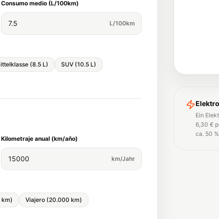
Consumo medio (L/100km)
L/100km
ittelklasse (8.5 L)
SUV (10.5 L)
Elektr
Ein Elek
6,30 € p
ca. 50 %
Kilometraje anual (km/año)
km/Jahr
 km)
Viajero (20.000 km)